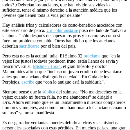
todos? ¿Deberían los ancianos, que han vivido sus vidas lo
suficiente, tener el mismo derecho a la atención médica que los
jóvenes que tienen toda la vida por delante?
Hay análisis fríos y calculadores de costo-beneficio asociados con
este escenario de parca.
Un columnista se
puso del lado de “salvar a
la abuela” sólo después de sopesar los pros y los contras como si
fuera un problema contable. Otros han dicho que los ancianos
deberían
sacrificarse
por el bien del país.
Pero esta no es la actitud judía. El Salmo 92
proclama
que “en la
vejez [los justos] todavía producen fruto, están llenos de savia y
frescura”. En su
Mishneh Torah
, el gran filósofo y doctor
Maimónides afirma que “incluso un joven erudito debe levantarse
antes que un anciano distinguido en edad”. En Guía de los
Perplejos,
escribe
que “con lo antiguo está la sabiduría”.
Siempre pensé que la
súplica
del salmista: “No me deseches en la
vejez; cuando mi fuerza falla, no me abandones” se dirigió a
Di’s. Ahora entiendo que es un llamamiento a nuestros compañeros
hombres y mujeres, así como a no abandonar a los ancianos cuando
su “uso” ya no se manifiesta.
Es desgarrador ver tantas muertes debido al virus y las historias
personales asociadas con esas pérdidas. En muchos países, una gran