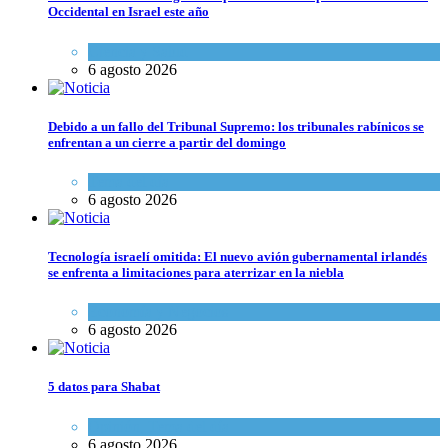
Occidental en Israel este año
Ciencia y Salud
6 agosto 2026
Debido a un fallo del Tribunal Supremo: los tribunales rabínicos se
enfrentan a un cierre a partir del domingo
Tema del día
6 agosto 2026
Tecnología israelí omitida: El nuevo avión gubernamental irlandés
se enfrenta a limitaciones para aterrizar en la niebla
Economía y Negocios
6 agosto 2026
5 datos para Shabat
Opinión
,
Tema del día
6 agosto 2026