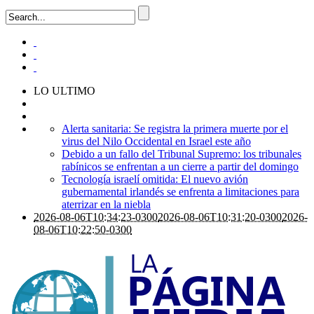
LO ULTIMO
Alerta sanitaria: Se registra la primera muerte por el
virus del Nilo Occidental en Israel este año
Debido a un fallo del Tribunal Supremo: los tribunales
rabínicos se enfrentan a un cierre a partir del domingo
Tecnología israelí omitida: El nuevo avión
gubernamental irlandés se enfrenta a limitaciones para
aterrizar en la niebla
2026-08-06T10:34:23-0300
2026-08-06T10:31:20-0300
2026-
08-06T10:22:50-0300