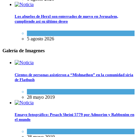
Los abuelos de Herzl son enterrados de nuevo en Jerusalem,
cumpliendo así su último deseo
Mundo Judío
5 agosto 2026
Galería de Imagenes
Cientos de personas asistieron a “Mishnathon” en la comunidad siria
de Flatbush
Actualidad comunitaria
28 mayo 2019
Ensayo fotográfico: Pesach Sheini 5779 por Admorim y Rabbonim en
el mundo
Actualidad comunitaria
28 mayo 2019