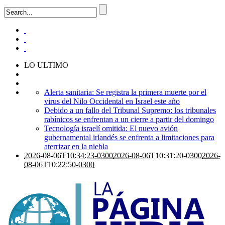
LO ULTIMO
Alerta sanitaria: Se registra la primera muerte por el
virus del Nilo Occidental en Israel este año
Debido a un fallo del Tribunal Supremo: los tribunales
rabínicos se enfrentan a un cierre a partir del domingo
Tecnología israelí omitida: El nuevo avión
gubernamental irlandés se enfrenta a limitaciones para
aterrizar en la niebla
2026-08-06T10:34:23-0300
2026-08-06T10:31:20-0300
2026-
08-06T10:22:50-0300