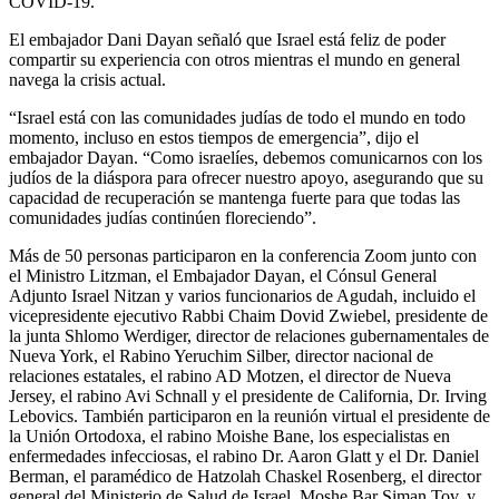
COVID-19.
El embajador Dani Dayan señaló que Israel está feliz de poder
compartir su experiencia con otros mientras el mundo en general
navega la crisis actual.
“Israel está con las comunidades judías de todo el mundo en todo
momento, incluso en estos tiempos de emergencia”, dijo el
embajador Dayan. “Como israelíes, debemos comunicarnos con los
judíos de la diáspora para ofrecer nuestro apoyo, asegurando que su
capacidad de recuperación se mantenga fuerte para que todas las
comunidades judías continúen floreciendo”.
Más de 50 personas participaron en la conferencia Zoom junto con
el Ministro Litzman, el Embajador Dayan, el Cónsul General
Adjunto Israel Nitzan y varios funcionarios de Agudah, incluido el
vicepresidente ejecutivo Rabbi Chaim Dovid Zwiebel, presidente de
la junta Shlomo Werdiger, director de relaciones gubernamentales de
Nueva York, el Rabino Yeruchim Silber, director nacional de
relaciones estatales, el rabino AD Motzen, el director de Nueva
Jersey, el rabino Avi Schnall y el presidente de California, Dr. Irving
Lebovics. También participaron en la reunión virtual el presidente de
la Unión Ortodoxa, el rabino Moishe Bane, los especialistas en
enfermedades infecciosas, el rabino Dr. Aaron Glatt y el Dr. Daniel
Berman, el paramédico de Hatzolah Chaskel Rosenberg, el director
general del Ministerio de Salud de Israel, Moshe Bar Siman Tov, y