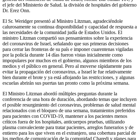
el jefe del Ministerio de Salud. la división de hospitales del gobierno
Dr. Erez Onn.
El Sr. Weridger presentó al Ministro Litzman, agradeciéndole
calurosamente su continua disponibilidad y capacidad de respuesta a
las necesidades de la comunidad judía de Estados Unidos. El
ministro Litzman compartió sus pensamientos sobre la experiencia
del coronavirus de Israel, señalando que sus primeras decisiones
para cerrar las fronteras de su país e imponer cuarentenas vigiladas
por la policía durante 14 días fueron vistas inicialmente como
impopulares por muchos en el gobierno, algunos miembros de los
medios y el público en general. Pero al moverse rápidamente para
evitar la propagación del coronavirus, a Israel le fue relativamente
bien durante el brote y ya está aflojando las restricciones, y algunas
escuelas abrirán sus puertas tan pronto como la próxima semana.
El Ministro Litzman abordó múltiples preguntas durante la
conferencia de una hora de duración, abordando temas que incluyen
el posible resurgimiento del coronavirus, problemas de salud mental
relacionados con el bloqueo de una semana, tratamientos preferidos
para pacientes con COVID-19, mantener a los pacientes menos
críticos fuera de los hospitales, anticuerpos pruebas, utilizando
plasma convaleciente para tratar pacientes, arreglos funerarios y de
entierro para los que viven en el extranjero, una cobertura parcial de
los medios de comunicación de la comunidad Charedi y planes para