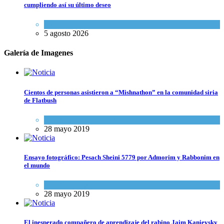
cumpliendo así su último deseo
Mundo Judío
5 agosto 2026
Galería de Imagenes
Cientos de personas asistieron a “Mishnathon” en la comunidad siria
de Flatbush
Actualidad comunitaria
28 mayo 2019
Ensayo fotográfico: Pesach Sheini 5779 por Admorim y Rabbonim en
el mundo
Actualidad comunitaria
28 mayo 2019
El inesperado compañero de aprendizaje del rabino Jaim Kanievsky