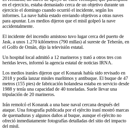
en el ejercicio, estaba demasiado cerca de un objetivo durante un
ejercicio el domingo cuando ocurrió el incidente, según los
informes. La nave había estado enviando objetivos a otras naves
para apuntar. Los medios dijeron que el misil golpeó la nave
accidentalmente.
El incidente del incendio amistoso tuvo lugar cerca del puerto de
Jask, a unos 1.270 kilómetros (790 millas) al sureste de Teherán, en
el Golfo de Omán, dijo la televisión estatal.
Un hospital local admitió a 12 marineros y trató a otros tres con
heridas leves, informó la agencia estatal de noticias IRNA.
Los medios iraníes dijeron que el Konarak había sido revisado en
2018 y podía lanzar misiles marítimos y antibuque. El buque de 47
metros (155 pies) de fabricación holandesa estaba en servicio desde
1988 y tenía una capacidad de 40 toneladas. Suele llevar una
tripulación de 20 marineros.
Irán remolcó el Konarak a una base naval cercana después del
ataque. Una fotografía publicada por el ejército iraní mostró marcas
de quemaduras y algunos daños al buque, aunque el ejército no
ofreció inmediatamente fotografías detalladas del sitio del impacto
del misil.