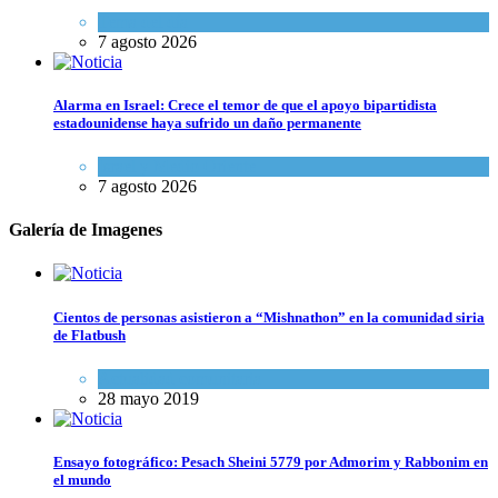
Tema del día
7 agosto 2026
Alarma en Israel: Crece el temor de que el apoyo bipartidista
estadounidense haya sufrido un daño permanente
Israel y Medio Oriente
7 agosto 2026
Galería de Imagenes
Cientos de personas asistieron a “Mishnathon” en la comunidad siria
de Flatbush
Actualidad comunitaria
28 mayo 2019
Ensayo fotográfico: Pesach Sheini 5779 por Admorim y Rabbonim en
el mundo