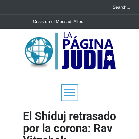
Crisis en el Mossad: Altos
Bulgaria: Adolescente
funcionarios arremeten
judíos italianos fueron
contra el director Roman
víctimas de un ataque
Gofman por la
antisemita en medio 
reorganización de Irán
creciente hostilidad e
Europa
El Shiduj retrasado
por la corona: Rav