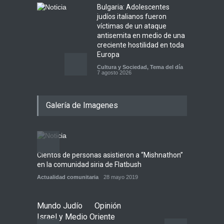
Bulgaria: Adolescentes
judíos italianos fueron
víctimas de un ataque
antisemita en medio de una
creciente hostilidad en toda
Europa
Cultura y Sociedad
,
Tema del día
7 agosto 2026
Dos israelíes escapan de
Galería de Imagenes
Jenin después de que un
giro equivocado se tornara
violento
Tema del día
7 agosto 2026
Cientos de personas asistieron a “Mishnathon”
Ensayo
Alarma en Israel: Crece el
en la comunidad siria de Flatbush
Admori
temor de que el apoyo
bipartidista estadounidense
Actualidad comunitaria
28 mayo 2019
Actuali
haya sufrido un daño
permanente
Mundo Judío
Opinión
Israel y Medio Oriente
7 agosto 2026
Israel y Medio Oriente