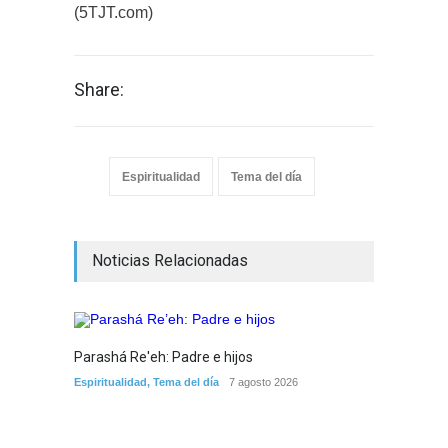
(5TJT.com)
Share:
Espiritualidad
Tema del día
Noticias Relacionadas
Parashá Re'eh: Padre e hijos
Crisis 
Espiritualidad
,
Tema del día
7 agosto 2026
arreme
por la 
Tema del