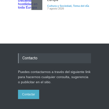
Cultura y Sociedad
,
Tema del día
7 agosto 2026
Dos israelíes escapan de
Jenin después de que un
giro equivocado se tornara
violento
Tema del día
7 agosto 2026
Alarma en Israel: Crece el
temor de que el apoyo
Contacto
bipartidista estadounidense
haya sufrido un daño
permanente
Puedes contactarnos a través del siguiente link
Israel y Medio Oriente
para hacernos cualquier consulta, sugerencia
7 agosto 2026
o publicitar en el sitio.
Contactar