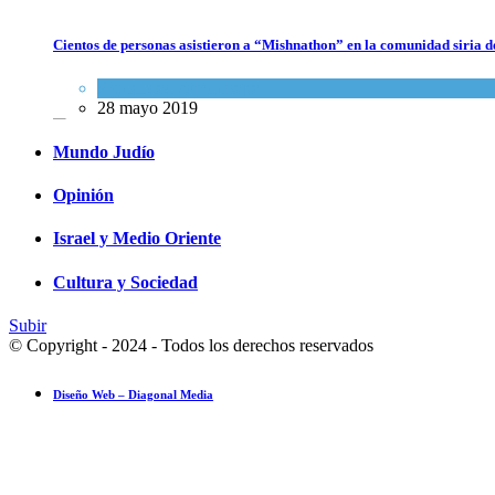
Los abuelos de Herzl son enterrados de nuevo en Jerusalem,
Cientos de personas asistieron a “Mishnathon” en la comunidad siria d
cumpliendo así su último deseo
Actualidad comunitaria
Mundo Judío
28 mayo 2019
5 agosto 2026
Mundo Judío
Opinión
Israel y Medio Oriente
Cultura y Sociedad
Subir
© Copyright - 2024 - Todos los derechos reservados
Diseño Web – Diagonal Media
Ensayo fotográfico: Pesach Sheini 5779 por Admorim y Rabbonim en 
Actualidad comunitaria
28 mayo 2019