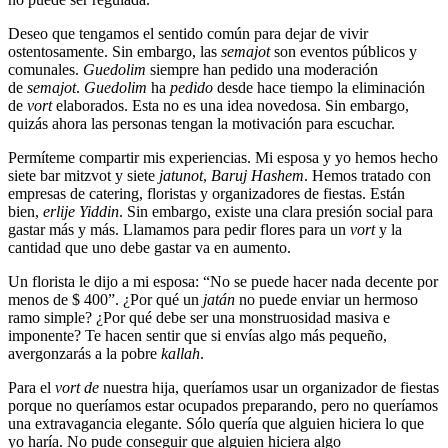
Deseo que tengamos el sentido común para dejar de vivir
ostentosamente. Sin embargo, las
semajot
son eventos públicos y
comunales.
Guedolim
siempre han pedido una moderación
de
semajot
.
Guedolim
ha
pedido
desde hace tiempo la eliminación
de
vort
elaborados. Esta no es una idea novedosa. Sin embargo,
quizás ahora las personas tengan la motivación para escuchar.
Permíteme compartir mis experiencias. Mi esposa y yo hemos hecho
siete bar mitzvot y siete
jatunot
,
Baruj Hashem
. Hemos tratado con
empresas de catering, floristas y organizadores de fiestas. Están
bien,
erlije Yiddin
. Sin embargo, existe una clara presión social para
gastar más y más. Llamamos para pedir flores para un
vort
y la
cantidad que uno debe gastar va en aumento.
Un florista le dijo a mi esposa: “No se puede hacer nada decente por
menos de $ 400”. ¿Por qué un
jatán
no puede enviar un hermoso
ramo simple? ¿Por qué debe ser una monstruosidad masiva e
imponente? Te hacen sentir que si envías algo más pequeño,
avergonzarás a la pobre
kallah
.
Para el
vort de
nuestra hija, queríamos usar un organizador de fiestas
porque no queríamos estar ocupados preparando, pero no queríamos
una extravagancia elegante. Sólo quería que alguien hiciera lo que
yo haría. No pude conseguir que alguien hiciera algo