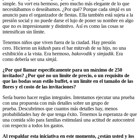
simple. Su
vort
era hermoso, pero mucho más elegante de lo que
necesitábamos o deseábamos. ¿Por qué? Porque cada
simjá
es un
anuncio para el organizador de fiestas. Ella también está sujeta a la
presión social y no puede darse el lujo de poner su nombre en algo
que no es impresionante y distintivo. Así es como las cosas se
intensifican sin límite.
Tenemos niños que viven fuera de la ciudad. Hay presión
cero. Hicieron un
kidush
para el bar mitzvah de su hijo, no una
exhibición a la vista. Era hermoso,
bakovodik
y
simjadik
. Era
como debería ser una
simjá
.
¿Por qué llamar específicamente para un máximo de 250
invitados? ¿Por qué no un límite de precio, o un requisito de
que las bodas sean estilo buffet, o un límite en el tamaño de las
flores y el costo de las invitaciones?
Sería bueno hacer reglas integrales. Intentamos ejecutar una prueba
con una propuesta con más detalles sobre un grupo de
prueba. Descubrimos que cuantos más detalles hay, menos
probabilidades hay de que tenga éxito. Tenemos la esperanza de que
una comida sólo para familias estimulará una actitud de autocontrol
con respecto a todos los gastos.
Al respaldar esta iniciativa en este momento, ¿están usted y los