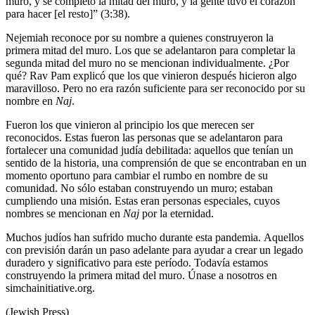
muro, y se completó la mitad del muro, y la gente tuvo el corazón
para hacer [el resto]” (3:38).
Nejemiah reconoce por su nombre a quienes construyeron la
primera mitad del muro. Los que se adelantaron para completar la
segunda mitad del muro no se mencionan individualmente. ¿Por
qué? Rav Pam explicó que los que vinieron después hicieron algo
maravilloso. Pero no era razón suficiente para ser reconocido por su
nombre en
Naj
.
Fueron los que vinieron al principio los que merecen ser
reconocidos. Estas fueron las personas que se adelantaron para
fortalecer una comunidad judía debilitada: aquellos que tenían un
sentido de la historia, una comprensión de que se encontraban en un
momento oportuno para cambiar el rumbo en nombre de su
comunidad. No sólo estaban construyendo un muro; estaban
cumpliendo una misión. Estas eran personas especiales, cuyos
nombres se mencionan en
Naj
por la eternidad.
Muchos judíos han sufrido mucho durante esta pandemia. Aquellos
con previsión darán un paso adelante para ayudar a crear un legado
duradero y significativo para este período. Todavía estamos
construyendo la primera mitad del muro. Únase a nosotros en
simchainitiative.org.
(Jewish Press)