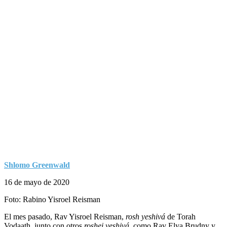
Shlomo Greenwald
16 de mayo de 2020
Foto: Rabino Yisroel Reisman
El mes pasado, Rav Yisroel Reisman,
rosh yeshivá
de Torah
Vodaath, junto con otros
roshei yeshivá
, como Rav Elya Brudny y