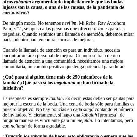
otros
rabanim
argumentando implícitamente que las bodas
lujosas son la causa, o una de las causas, de la pandemia de
coronavirus?
De ningún modo. No tenemos
nevi’im
. Mi
Rebe
, Rav Avrohom
Pam,
zt”l
, se opuso a las personas que ofrecen razones para las
tragedias. Cuando sentimos una llamada de atención, debemos mirar
hacia adentro para encontrar formas de mejorar.
Cuando la llamada de atención es para un individuo, necesita
encontrar un área personal de mejora. Cuando se trata de una
llamada de atención a una comunidad, necesitamos una mejora
comunitaria, un cambio positivo que tenga potencial para durar.
¿Qué pasa si alguien tiene más de 250 miembros de la
familia? ¿Qué pasa si los
mejutanim
no han firmado la
iniciativa?
La respuesta es siempre
l’kulah
. Es decir, estas deben ser pautas para
mejorar la escena de la boda. Una cena de boda sólo para familias es
nuestro objetivo. No hay policías en cada
simjá
contando el número
de invitados. Y, ciertamente, si hago una
kabalah
[promesa], de
ninguna manera es vinculante para mi
mejután
. Lo intentamos, pero
con
ne’imut
, de forma agradable.
¿
Tratarán los rabanim
de hacer esto obligatorio o espera que las