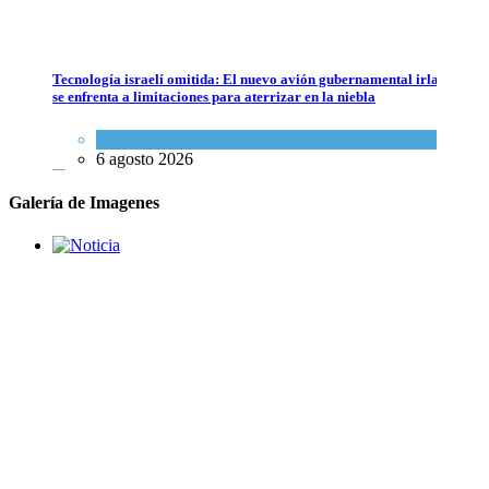
Tecnología israelí omitida: El nuevo avión gubernamental irlandés
se enfrenta a limitaciones para aterrizar en la niebla
Economía y Negocios
6 agosto 2026
Galería de Imagenes
5 datos para Shabat
Opinión
,
Tema del día
6 agosto 2026