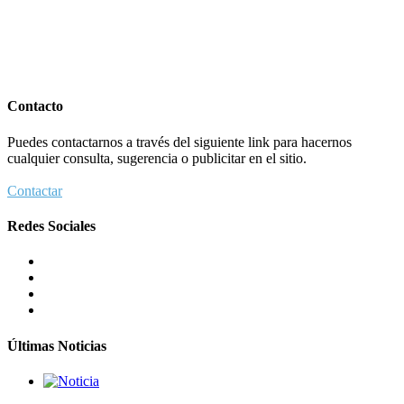
5 datos para Shabat
Contacto
Opinión
,
Tema del día
6 agosto 2026
Puedes contactarnos a través del siguiente link para hacernos
cualquier consulta, sugerencia o publicitar en el sitio.
Contactar
Redes Sociales
Los abuelos de Herzl son enterrados de nuevo en Jerusalem,
cumpliendo así su último deseo
Mundo Judío
5 agosto 2026
Últimas Noticias