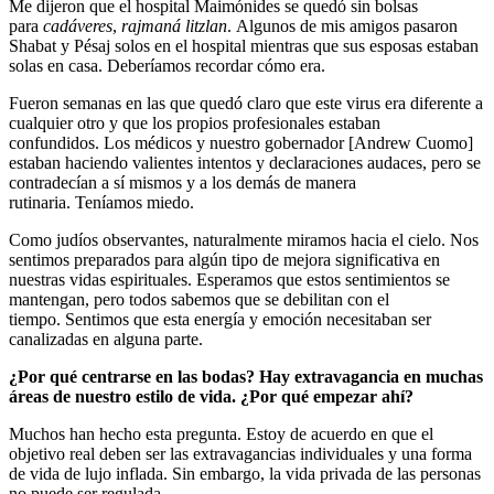
Me dijeron que el hospital Maimónides se quedó sin bolsas
para
cadáveres
,
rajmaná litzlan
. Algunos de mis amigos pasaron
Shabat y Pésaj solos en el hospital mientras que sus esposas estaban
solas en casa. Deberíamos recordar cómo era.
Fueron semanas en las que quedó claro que este virus era diferente a
cualquier otro y que los propios profesionales estaban
confundidos. Los médicos y nuestro gobernador [Andrew Cuomo]
estaban haciendo valientes intentos y declaraciones audaces, pero se
contradecían a sí mismos y a los demás de manera
rutinaria. Teníamos miedo.
Como judíos observantes, naturalmente miramos hacia el cielo. Nos
sentimos preparados para algún tipo de mejora significativa en
nuestras vidas espirituales. Esperamos que estos sentimientos se
mantengan, pero todos sabemos que se debilitan con el
tiempo. Sentimos que esta energía y emoción necesitaban ser
canalizadas en alguna parte.
¿Por qué centrarse en las bodas? Hay extravagancia en muchas
áreas de nuestro estilo de vida. ¿Por qué empezar ahí?
Muchos han hecho esta pregunta. Estoy de acuerdo en que el
objetivo real deben ser las extravagancias individuales y una forma
de vida de lujo inflada. Sin embargo, la vida privada de las personas
no puede ser regulada.