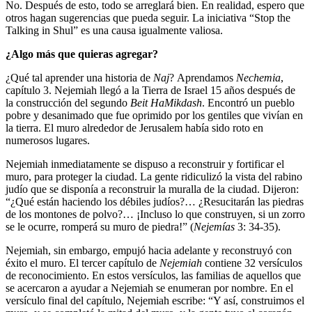
No. Después de esto, todo se arreglará bien. En realidad, espero que
otros hagan sugerencias que pueda seguir. La iniciativa “Stop the
Talking in Shul” es una causa igualmente valiosa.
¿Algo más que quieras agregar?
¿Qué tal aprender una historia de
Naj
? Aprendamos
Nechemia
,
capítulo 3. Nejemiah llegó a la Tierra de Israel 15 años después de
la construcción del segundo
Beit HaMikdash
. Encontró un pueblo
pobre y desanimado que fue oprimido por los gentiles que vivían en
la tierra. El muro alrededor de Jerusalem había sido roto en
numerosos lugares.
Nejemiah inmediatamente se dispuso a reconstruir y fortificar el
muro, para proteger la ciudad. La gente ridiculizó la vista del rabino
judío que se disponía a reconstruir la muralla de la ciudad. Dijeron:
“¿Qué están haciendo los débiles judíos?… ¿Resucitarán las piedras
de los montones de polvo?… ¡Incluso lo que construyen, si un zorro
se le ocurre, romperá su muro de piedra!” (
Nejemías
3: 34-35).
Nejemiah, sin embargo, empujó hacia adelante y reconstruyó con
éxito el muro. El tercer capítulo de
Nejemiah
contiene 32 versículos
de reconocimiento. En estos versículos, las familias de aquellos que
se acercaron a ayudar a Nejemiah se enumeran por nombre. En el
versículo final del capítulo, Nejemiah escribe: “Y así, construimos el