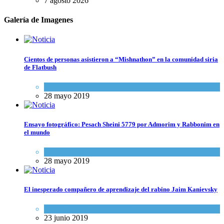
7 agosto 2026
Galería de Imagenes
Cientos de personas asistieron a “Mishnathon” en la comunidad siria
de Flatbush
Actualidad comunitaria
28 mayo 2019
Ensayo fotográfico: Pesach Sheini 5779 por Admorim y Rabbonim en
el mundo
Actualidad comunitaria
28 mayo 2019
El inesperado compañero de aprendizaje del rabino Jaim Kanievsky
Espiritualidad
,
Tema del día
23 junio 2019