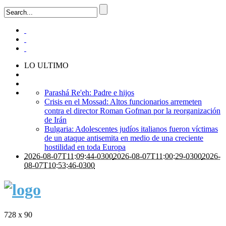
LO ULTIMO
Parashá Re'eh: Padre e hijos
Crisis en el Mossad: Altos funcionarios arremeten
contra el director Roman Gofman por la reorganización
de Irán
Bulgaria: Adolescentes judíos italianos fueron víctimas
de un ataque antisemita en medio de una creciente
hostilidad en toda Europa
2026-08-07T11:09:44-0300
2026-08-07T11:00:29-0300
2026-
08-07T10:53:46-0300
728 x 90