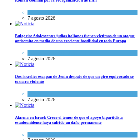
Roman Gofman por la reorganización de Irán
Tema del día
7 agosto 2026
Bulgaria: Adolescentes judíos italianos fueron víctimas de un ataque
antisemita en medio de una creciente hostilidad en toda Europa
Cultura y Sociedad
,
Tema del día
7 agosto 2026
Dos israelíes escapan de Jenin después de que un giro equivocado se
tornara violento
Tema del día
7 agosto 2026
Alarma en Israel: Crece el temor de que el apoyo bipartidista
estadounidense haya sufrido un daño permanente
Israel y Medio Oriente