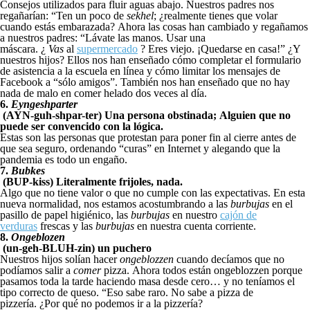
Consejos utilizados para fluir aguas abajo. Nuestros padres nos
regañarían: “Ten un poco de
sekhel
; ¿realmente tienes que volar
cuando estás embarazada? Ahora las cosas han cambiado y regañamos
a nuestros padres: “Lávate las manos. Usar una
máscara. ¿
Vas
al
supermercado
? Eres viejo. ¡Quedarse en casa!” ¿Y
nuestros hijos? Ellos nos han enseñado cómo completar el formulario
de asistencia a la escuela en línea y cómo limitar los mensajes de
Facebook a “sólo amigos”. También nos han enseñado que no hay
nada de malo en comer helado dos veces al día.
6.
Eyngeshparter
(AYN-guh-shpar-ter) Una persona obstinada; Alguien que no
puede ser convencido con la lógica.
Estas son las personas que protestan para poner fin al cierre antes de
que sea seguro, ordenando “curas” en Internet y alegando que la
pandemia es todo un engaño.
7.
Bubkes
(BUP-kiss) Literalmente frijoles, nada.
Algo que no tiene valor o que no cumple con las expectativas. En esta
nueva normalidad, nos estamos acostumbrando a las
burbujas
en el
pasillo de papel higiénico, las
burbujas
en nuestro
cajón de
verduras
frescas y las
burbujas
en nuestra cuenta corriente.
8.
Ongeblozen
(un-geh-BLUH-zin) un puchero
Nuestros hijos solían hacer
ongeblozzen
cuando decíamos que no
podíamos salir a
comer
pizza. Ahora todos están ongeblozzen porque
pasamos toda la tarde haciendo masa desde cero… y no teníamos el
tipo correcto de queso. “Eso sabe raro. No sabe a pizza de
pizzería. ¿Por qué no podemos ir a la pizzería?