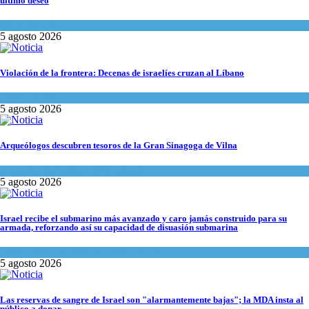
último deseo
Mundo Judío
5 agosto 2026
Violación de la frontera: Decenas de israelíes cruzan al Líbano
Tema del día
5 agosto 2026
Arqueólogos descubren tesoros de la Gran Sinagoga de Vilna
Cultura y Sociedad
,
Tema del día
5 agosto 2026
Israel recibe el submarino más avanzado y caro jamás construido para su
armada, reforzando así su capacidad de disuasión submarina
Israel y Medio Oriente
,
Tema del día
5 agosto 2026
Las reservas de sangre de Israel son "alarmantemente bajas"; la MDA insta al
público a donar