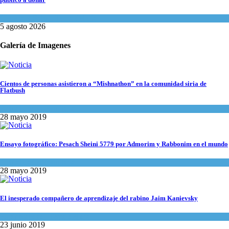
Ciencia y Salud
,
Tema del día
5 agosto 2026
Galería de Imagenes
Cientos de personas asistieron a “Mishnathon” en la comunidad siria de
Flatbush
Actualidad comunitaria
28 mayo 2019
Ensayo fotográfico: Pesach Sheini 5779 por Admorim y Rabbonim en el mundo
Actualidad comunitaria
28 mayo 2019
El inesperado compañero de aprendizaje del rabino Jaim Kanievsky
Espiritualidad
,
Tema del día
23 junio 2019