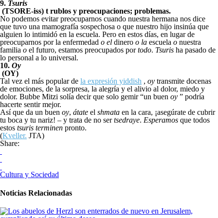
9.
Tsuris
(TSORE-iss) t rublos y preocupaciones; problemas.
No podemos evitar preocuparnos cuando nuestra hermana nos dice
que tuvo una mamografía sospechosa o que nuestro hijo insinúa que
alguien lo intimidó en la escuela. Pero en estos días, en lugar de
preocuparnos por la enfermedad
o el
dinero
o la
escuela
o
nuestra
familia
o
el futuro, estamos preocupados por
todo
.
Tsuris
ha pasado de
lo personal a lo universal.
10.
Oy
(OY)
Tal vez el más popular de
la expresión yiddish
,
oy
transmite docenas
de emociones, de la sorpresa, la alegría y el alivio al dolor, miedo y
dolor. Bubbe Mitzi solía decir que solo gemir “un buen
oy
” podría
hacerte sentir mejor.
Así que da un buen
oy
,
átate
el
shmata
en la cara, ¡asegúrate de cubrir
tu boca y tu nariz! – y trata de no ser
tsedraye
.
Esperamos
que todos
estos
tsuris terminen
pronto.
(
Kveller.
JTA)
Share:
Cultura y Sociedad
Noticias Relacionadas