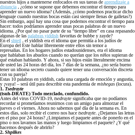
nuestros hijos a mantenerse enfocados en sus tareas de
aprendizaje a
distancia
, ¿cómo se supone que debemos encontrar el tiempo para
aprender un nuevo idioma? (Además, ¿cómo podemos practicar dicho
lenguaje cuando nuestras bocas están casi siempre llenas de galletas?)
Sin embargo, aquí hay una cosa que podemos encontrar el tiempo para
hacer: todos podríamos aprender unas pocas palabras de un nuevo
idioma. ¿Por qué no pasar parte de su “tiempo libre” en casa repasando
algunas de las
palabras yiddish
favoritas de bubbe y zayde?
En el
shtetl
, el yiddish era el idioma que permitía a los judíos de
Europa del Este hablar libremente entre ellos sin temor a
represalias. En los hogares judíos estadounidenses, era el idioma
que hablaban los abuelos cuando no querían que los
niños
supieran de
qué estaban hablando. Y ahora, si sus hijos están literalmente encima
de usted las 24 horas del día, los 7 días de la semana, ¿no sería bueno
tener un idioma secreto cuando quiere tener una conversación discreta
con su pareja?
Estas 10 palabras en yiddish, cada una cargada de emoción y angustia,
y ¡vaya! – será útil para describir esta pandemia de
mishegas
(locura).
1.
Tsedrayte
(tsuh-DRATE) Todo mezclado, confundido.
Antes del virus COVID-19,
tsedrayte
significaba que no podíamos
recordar si prometíamos reunirnos con un amigo para almorzar el
jueves o el viernes. Ahora no sabemos qué día de la semana es. En
estos días, solo recibir el correo nos hace
tsedrayte
. ¿Dejamos las letras
en el piso por 24 horas? ¿Limpiamos el paquete antes de ponerlo en el
piso o nos lavamos las manos y luego limpiamos el paquete? ¿Y qué
hacemos después de abrirlo?
2.
Shpilkes