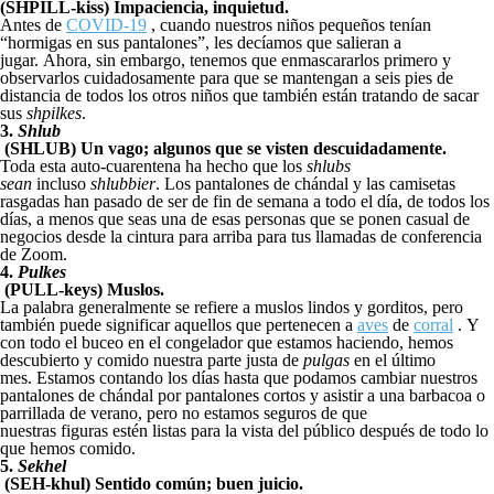
(SHPILL-kiss) Impaciencia, inquietud.
Antes de
COVID-19
, cuando nuestros niños pequeños tenían
“hormigas en sus pantalones”, les decíamos que salieran a
jugar. Ahora, sin embargo, tenemos que enmascararlos primero y
observarlos cuidadosamente para que se mantengan a seis pies de
distancia de todos los otros niños que también están tratando de sacar
sus
shpilkes
.
3.
Shlub
(SHLUB) Un vago; algunos que se visten descuidadamente.
Toda esta auto-cuarentena ha hecho que los
shlubs
sean
incluso
shlubbier
. Los pantalones de chándal y las camisetas
rasgadas han pasado de ser de fin de semana a todo el día, de todos los
días, a menos que seas una de esas personas que se ponen casual de
negocios desde la cintura para arriba para tus llamadas de conferencia
de Zoom.
4.
Pulkes
(PULL-keys) Muslos.
La palabra generalmente se refiere a muslos lindos y gorditos, pero
también puede significar aquellos que pertenecen a
aves
de
corral
. Y
con todo el buceo en el congelador que estamos haciendo, hemos
descubierto y comido nuestra parte justa de
pulgas
en el último
mes. Estamos contando los días hasta que podamos cambiar nuestros
pantalones de chándal por pantalones cortos y asistir a una barbacoa o
parrillada de verano, pero no estamos seguros de que
nuestras figuras estén listas para la vista del público después de todo lo
que hemos comido.
5.
Sekhel
(SEH-khul) Sentido común; buen juicio.