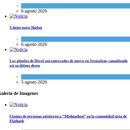
Economía y Negocios
6 agosto 2026
5 datos para Shabat
Opinión
,
Tema del día
6 agosto 2026
Los abuelos de Herzl son enterrados de nuevo en Jerusalem, cumpliendo
así su último deseo
Mundo Judío
5 agosto 2026
Galería de Imagenes
Cientos de personas asistieron a “Mishnathon” en la comunidad siria de
Flatbush