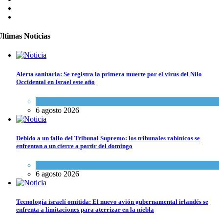
ltimas Noticias
Alerta sanitaria: Se registra la primera muerte por el virus del Nilo
Occidental en Israel este año
Ciencia y Salud
6 agosto 2026
Debido a un fallo del Tribunal Supremo: los tribunales rabínicos se
enfrentan a un cierre a partir del domingo
Tema del día
6 agosto 2026
Tecnología israelí omitida: El nuevo avión gubernamental irlandés se
enfrenta a limitaciones para aterrizar en la niebla