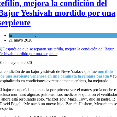
tefilín, mejora la condición del
Bajur Yeshivah mordido por una
serpiente
In
Mundo Judío
,
Tema del día
21 mayo 2020
20 de mayo de 2020
a condición de un bajur yeshivah de Neve Yaakov que fue
mordido
por una serpiente venenosa en una caminata la semana pasada
y fu
ospitalizado en condiciones extremadamente críticas, ha mejorado.
l bajur recuperó la conciencia por primera vez el martes por la noche e
ncluso murmuró algunas palabras. Los médicos le quitaron el ventilado
 ahora está respirando solo. “Mazel Tov, Mazel Tov”, dijo su padre, R
Dovid Fogel. “Me nació un nuevo hijo. Baruch Hashem, Menachem se
espertó.