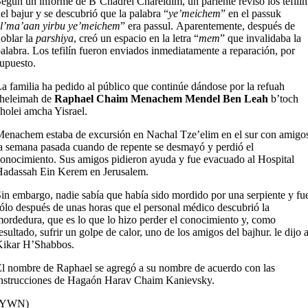
egún un informe de B’Chadrei Chareidim, un pariente revisó los tefilín
el bajur y se descubrió que la palabra “
ye’meichem
” en el passuk
l’ma’aan yirbu ye’meichem
” era passul. Aparentemente, después de
oblar la
parshiya
, creó un espacio en la letra “
mem
” que invalidaba la
alabra. Los tefilín fueron enviados inmediatamente a reparación, por
upuesto.
a familia ha pedido al público que continúe dándose por la refuah
sheleimah de
Raphael Chaim Menachem Mendel Ben Leah
b’toch
holei amcha Yisrael.
enachem estaba de excursión en Nachal Tze’elim en el sur con amigo
a semana pasada cuando de repente se desmayó y perdió el
onocimiento. Sus amigos pidieron ayuda y fue evacuado al Hospital
adassah Ein Kerem en Jerusalem.
in embargo, nadie sabía que había sido mordido por una serpiente y fu
ólo después de unas horas que el personal médico descubrió la
ordedura, que es lo que lo hizo perder el conocimiento y, como
esultado, sufrir un golpe de calor, uno de los amigos del bajhur. le dijo 
Kikar H’Shabbos.
l nombre de Raphael se agregó a su nombre de acuerdo con las
nstrucciones de Hagaón Harav Chaim Kanievsky.
(YWN)