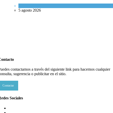
Mundo Judío
5 agosto 2026
Contacto
uedes contactarnos a través del siguiente link para hacernos cualquier
onsulta, sugerencia o publicitar en el sitio.
Contactar
edes Sociales