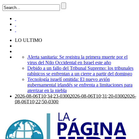
LO ULTIMO
Alerta sanitaria: Se registra la primera muerte por el
virus del Nilo Occidental en Israel este año
Debido a un fallo del Tribunal Supremo: los tribunales
rabínicos se enfrentan a un cierre a partir del domingo
Tecnología israelí omitida: El nuevo avión
gubernamental irlandés se enfrenta a limitaciones para
aterrizar en la niebla
2026-08-06T10:34:23-0300
2026-08-06T10:31:20-0300
2026-
08-06T10:22:50-0300