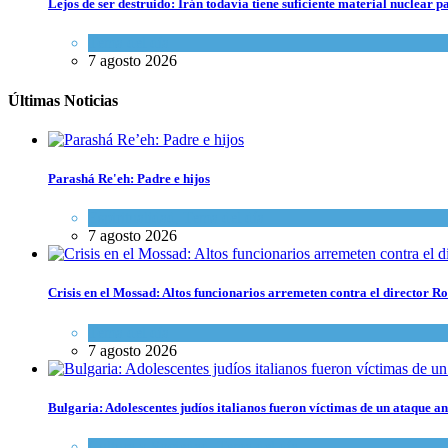
Lejos de ser destruido: Irán todavía tiene suficiente material nuclear 
Tema del día
7 agosto 2026
Últimas Noticias
Parashá Re'eh: Padre e hijos
Espiritualidad
,
Tema del día
7 agosto 2026
Crisis en el Mossad: Altos funcionarios arremeten contra el director
Tema del día
7 agosto 2026
Bulgaria: Adolescentes judíos italianos fueron víctimas de un ataque a
Cultura y Sociedad
,
Tema del día