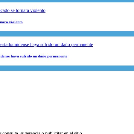
rnara violento
nidense haya sufrido un daño permanente
consulta, sugerencia o publicitar en el sitio.