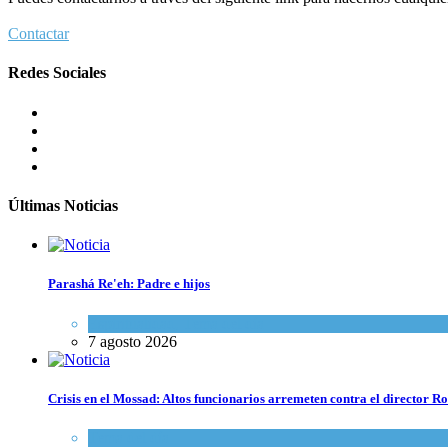
Contactar
Redes Sociales
Últimas Noticias
Parashá Re'eh: Padre e hijos
Espiritualidad
,
Tema del día
7 agosto 2026
Crisis en el Mossad: Altos funcionarios arremeten contra el director
Tema del día