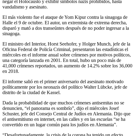
negar el Holocausto y exhibir símbolos nazis prohibidos, hasta
vandalismo y asesinato.
El más violento fue el ataque de Yom Kipur contra la sinagoga de
Halle el 9 de octubre. El autor, un extremista de extrema derecha,
disparó y mató a dos transeúntes después de no poder ingresar a la
sinagoga.
El ministro del Interior, Horst Seehofer, y Holger Munch, jefe de la
Oficina Federal de Policía Criminal, presentaron las estadísticas el
miércoles en el informe anual sobre crímenes por motivos políticos,
una categoría lanzada en 2001. En total, hubo un poco más de
41,000 crímenes reportados, un aumento de 14.2% sobre los 36,000
en 2018.
El informe salió en el primer aniversario del asesinato motivado
políticamente por los neonazis del político Walter Lübcke, jefe de
distrito de la ciudad de Kassel.
Dada la probabilidad de que muchos crímenes antisemitas no se
denuncien, “el panorama es sombrío”, dijo el miércoles Josef
Schuster, jefe del Consejo Central de Judíos en Alemania. Dijo que
el antisemitismo en internet, en las calles y en las escuelas “se ha
convertido en un lugar común para los judíos en Alemania”.
“Desafortunadamente, la crisis de la corona ha tenido un efecto