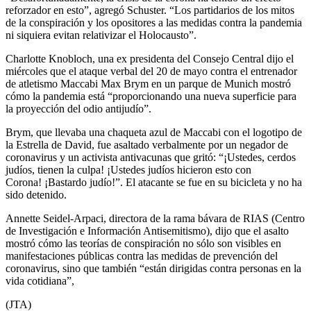
reforzador en esto”, agregó Schuster. “Los partidarios de los mitos
de la conspiración y los opositores a las medidas contra la pandemia
ni siquiera evitan relativizar el Holocausto”.
Charlotte Knobloch, una ex presidenta del Consejo Central dijo el
miércoles que el ataque verbal del 20 de mayo contra el entrenador
de atletismo Maccabi Max Brym en un parque de Munich mostró
cómo la pandemia está “proporcionando una nueva superficie para
la proyección del odio antijudío”.
Brym, que llevaba una chaqueta azul de Maccabi con el logotipo de
la Estrella de David, fue asaltado verbalmente por un negador de
coronavirus y un activista antivacunas que gritó: “¡Ustedes, cerdos
judíos, tienen la culpa! ¡Ustedes judíos hicieron esto con
Corona! ¡Bastardo judío!”. El atacante se fue en su bicicleta y no ha
sido detenido.
Annette Seidel-Arpaci, directora de la rama bávara de RIAS (Centro
de Investigación e Información Antisemitismo), dijo que el asalto
mostró cómo las teorías de conspiración no sólo son visibles en
manifestaciones públicas contra las medidas de prevención del
coronavirus, sino que también “están dirigidas contra personas en la
vida cotidiana”,
(JTA)