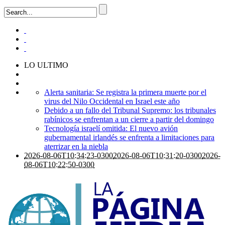
LO ULTIMO
Alerta sanitaria: Se registra la primera muerte por el
virus del Nilo Occidental en Israel este año
Debido a un fallo del Tribunal Supremo: los tribunales
rabínicos se enfrentan a un cierre a partir del domingo
Tecnología israelí omitida: El nuevo avión
gubernamental irlandés se enfrenta a limitaciones para
aterrizar en la niebla
2026-08-06T10:34:23-0300
2026-08-06T10:31:20-0300
2026-
08-06T10:22:50-0300