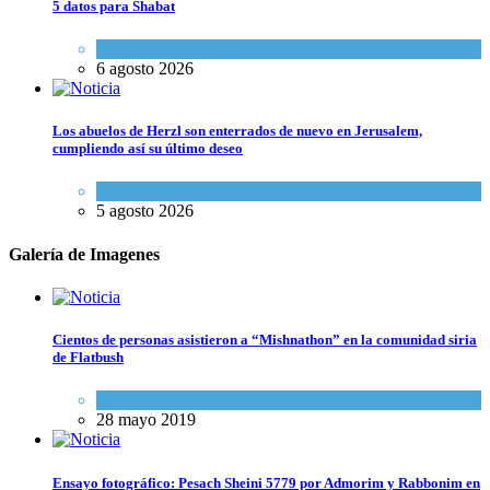
5 datos para Shabat
Opinión
,
Tema del día
6 agosto 2026
Los abuelos de Herzl son enterrados de nuevo en Jerusalem,
cumpliendo así su último deseo
Mundo Judío
5 agosto 2026
Galería de Imagenes
Cientos de personas asistieron a “Mishnathon” en la comunidad siria
de Flatbush
Actualidad comunitaria
28 mayo 2019
Ensayo fotográfico: Pesach Sheini 5779 por Admorim y Rabbonim en