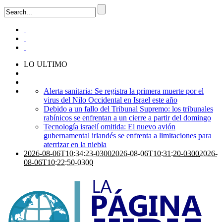
LO ULTIMO
Alerta sanitaria: Se registra la primera muerte por el
virus del Nilo Occidental en Israel este año
Debido a un fallo del Tribunal Supremo: los tribunales
rabínicos se enfrentan a un cierre a partir del domingo
Tecnología israelí omitida: El nuevo avión
gubernamental irlandés se enfrenta a limitaciones para
aterrizar en la niebla
2026-08-06T10:34:23-0300
2026-08-06T10:31:20-0300
2026-
08-06T10:22:50-0300