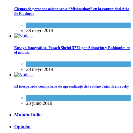
Cientos de personas asistieron a “Mishnathon” en la comunidad siria
de Flatbush
Actualidad comunitaria
28 mayo 2019
Ensayo fotográfico: Pesach Sheini 5779 por Admorim y Rabbonim en
el mundo
Actualidad comunitaria
28 mayo 2019
El inesperado compañero de aprendizaje del rabino Jaim Kanievsky
Espiritualidad
,
Tema del día
23 junio 2019
Mundo Judío
Opinión