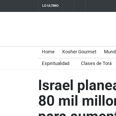
LO ULTIMO
Parashá Re'eh: Padre e hijos
Crisis en el
director Rom
2026-08-07T11:09:44-0300
Home
Kosher Gourmet
Mund
Espiritualidad
Clases de Torá
Israel plane
80 mil mill