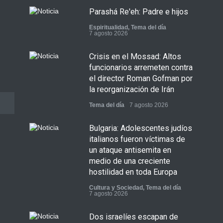
Parashá Re'eh: Padre e hijos
Espiritualidad
,
Tema del día
7 agosto 2026
Crisis en el Mossad: Altos
funcionarios arremeten contra
el director Roman Gofman por
la reorganización de Irán
Tema del día
7 agosto 2026
Bulgaria: Adolescentes judíos
italianos fueron víctimas de
un ataque antisemita en
medio de una creciente
hostilidad en toda Europa
Cultura y Sociedad
,
Tema del día
7 agosto 2026
Dos israelíes escapan de