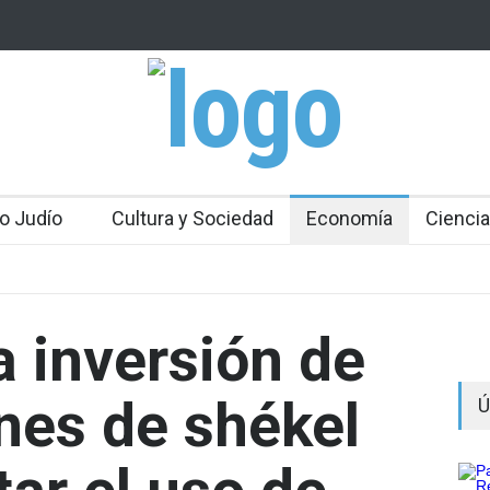
 Mossad: Altos funcionarios arremeten contra el
Bulgaria: Adolesc
an Gofman por la reorganización de Irán
ataque antisemit
toda Europa
o Judío
Cultura y Sociedad
Economía
Ciencia
a inversión de
ones de shékel
Ú