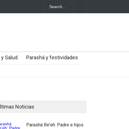
entes judíos italianos fueron víctimas de un
a en medio de una creciente hostilidad en
 y Salud
Parashá y festividades
ltimas Noticias
Parashá Re'eh: Padre e hijos