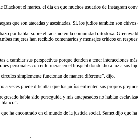
 Blackout el martes, el día en que muchos usuarios de Instagram convi
egras que son atacadas y asesinadas. Sí, los judíos también son chivos e
azo por hablar sobre el racismo en la comunidad ortodoxa. Greenwald d
mbas mujeres han recibido comentarios y mensajes críticos en respuest
as a cambiar sus perspectivas porque tienden a tener interacciones más
ones personales con enfermeras en el hospital donde dio a luz a sus hijo
 círculos simplemente funcionan de manera diferente”, dijo.
o a veces puede dificultar que los judíos enfrenten sus propios prejuici
gresado había sido perseguida y mis antepasados ​​no habían esclavizad
 blanco”.
que ha encontrado en el mundo de la justicia social. Samet dijo que ha