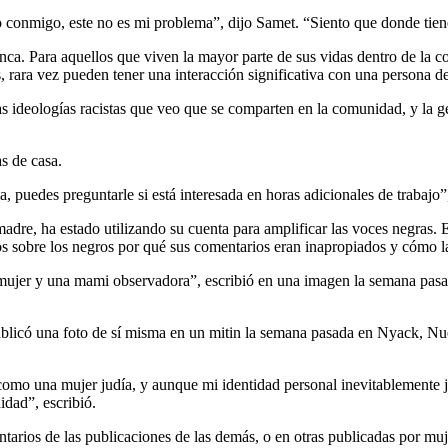
 conmigo, este no es mi problema”, dijo Samet. “Siento que donde tiene
nca. Para aquellos que viven la mayor parte de sus vidas dentro de la
 rara vez pueden tener una interacción significativa con una persona de
s ideologías racistas que veo que se comparten en la comunidad, y la g
s de casa.
a, puedes preguntarle si está interesada en horas adicionales de trabaj
e, ha estado utilizando su cuenta para amplificar las voces negras. E
os sobre los negros por qué sus comentarios eran inapropiados y cómo l
 mujer y una mami observadora”, escribió en una imagen la semana pasada
có una foto de sí misma en un mitin la semana pasada en Nyack, Nueva
como una mujer judía, y aunque mi identidad personal inevitablemente 
idad”, escribió.
ntarios de las publicaciones de las demás, o en otras publicadas por mu