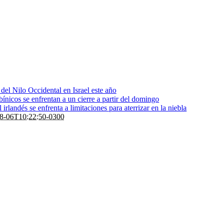
s del Nilo Occidental en Israel este año
bínicos se enfrentan a un cierre a partir del domingo
rlandés se enfrenta a limitaciones para aterrizar en la niebla
8-06T10:22:50-0300