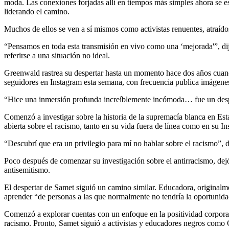
moda. Las conexiones forjadas allí en tiempos más simples ahora se e
liderando el camino.
Muchos de ellos se ven a sí mismos como activistas renuentes, atraíd
“Pensamos en toda esta transmisión en vivo como una ‘mejorada'”, di
referirse a una situación no ideal.
Greenwald rastrea su despertar hasta un momento hace dos años cuan
seguidores en Instagram esta semana, con frecuencia publica imágenes 
“Hice una inmersión profunda increíblemente incómoda… fue un despe
Comenzó a investigar sobre la historia de la supremacía blanca en Esta
abierta sobre el racismo, tanto en su vida fuera de línea como en su I
“Descubrí que era un privilegio para mí no hablar sobre el racismo”, 
Poco después de comenzar su investigación sobre el antirracismo, dejó
antisemitismo.
El despertar de Samet siguió un camino similar. Educadora, original
aprender “de personas a las que normalmente no tendría la oportunida
Comenzó a explorar cuentas con un enfoque en la positividad corporal 
racismo. Pronto, Samet siguió a activistas y educadores negros como 