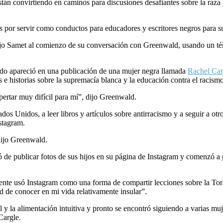
stán convirtiendo en caminos para discusiones desafiantes sobre la raz
os por servir como conductos para educadores y escritores negros para 
jo Samet al comienzo de su conversación con Greenwald, usando un térmi
do apareció en una publicación de una mujer negra llamada
Rachel Car
e historias sobre la supremacía blanca y la educación contra el racism
rtar muy difícil para mí”, dijo Greenwald.
dos Unidos, a leer libros y artículos sobre antirracismo y a seguir a ot
nstagram.
dijo Greenwald.
 de publicar fotos de sus hijos en su página de Instagram y comenzó a p
mente usó Instagram como una forma de compartir lecciones sobre la To
d de conocer en mi vida relativamente insular”.
y la alimentación intuitiva y pronto se encontró siguiendo a varias muj
Cargle.