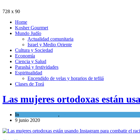
728 x 90
Home
Kosher Gourmet
Mundo Judío
Actualidad comunitaria
Israel y Medio Oriente
Cultura y Sociedad
Economía
Ciencia y Salud
Parashá y festividades
Espiritualidad
Encendido de velas y horarios de tefilá
Clases de Torá
Las mujeres ortodoxas están us
In
Cultura y Sociedad
,
Tema del día
9 junio 2020