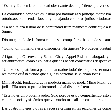
“Es muy fácil en la comunidad observante decir qué tiene que ver esto
La comunidad ortodoxa es insular por naturaleza y principalmente bla
ortodoxos o en tiendas kosher y trabajando con otros judíos ortodoxos,
“La naturaleza insular de la comunidad frum realmente contribuye a la
Samet.
Dio un ejemplo de la forma en que sus compañeros hablan de sus ama
“Como, oh, mi señora está disponible, ¿la quieres? No puedes prestarl
Al igual que Greenwald y Samet, Chaya Appel-Fishman, abogada y madr
ser antirracista, como explicar a quienes hacen comentarios despectiv
“Utilizo esta plataforma para hablar (sobre todo) de lo que es ser una
realmente está haciendo que algunas personas se vuelvan locas”.
Mimi Hecht, fundadora de la modesta marca de moda Mimu Maxi, publi
judía. Ella notó su propia incomodidad al discutir el tema.
“Este no es un problema judío. Sólo porque estoy compartiendo esto 
cultural, social y sistémico que va mucho más allá de cualquier comun
Las cuatro mujeres y otras a veces se cruzan en las secciones de come