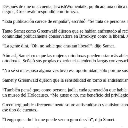
Después de que una cuenta, JewishWomentalk, publicara una crítica de
negros, Greenwald respondió con firmeza.
“Esta publicación carece de empatía”, escribió. “Se trata de personas n
Tanto Samet como Greenwald dijeron que se habían enfrentado al rech
comunidad políticamente conservadora en Brooklyn como la liberal. A
“La gente dirá, ‘Oh, no sabía que eras tan liberal'”, dijo Samet.
Aún así, Samet cree que las mujeres ortodoxas pueden estar más abiert
ortodoxos. Señaló sus propias experiencias teniendo largas conversaci
“No sé si mi esposo alguna vez tuvo esa oportunidad, sólo porque sus
Samet y Greenwald dijeron que la sensibilidad en torno al antisemitism
“También pensé que, como persona judía, cada generación que había re
un museo del Holocausto. “Me guste o no, me beneficio del privilegio
Greenberg publica frecuentemente sobre antisemitismo y antisionismo 
ese tipo de cuentas.
“Tengo que admitir que puede ser un gran desvío”, dijo Samet.