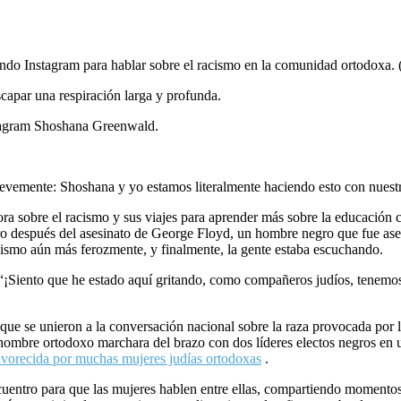
 Instagram para hablar sobre el racismo en la comunidad ortodoxa. (
apar una respiración larga y profunda.
stagram Shoshana Greenwald.
brevemente: Shoshana y yo estamos literalmente haciendo esto con nuest
a sobre el racismo y sus viajes para aprender más sobre la educación c
 después del asesinato de George Floyd, un hombre negro que fue asesin
racismo aún más ferozmente, y finalmente, la gente estaba escuchando.
“¡Siento que he estado aquí gritando, como compañeros judíos, tenemos 
ue se unieron a la conversación nacional sobre la raza provocada por 
ombre ortodoxo marchara del brazo con dos líderes electos negros en un
avorecida por muchas mujeres judías ortodoxas
.
entro para que las mujeres hablen entre ellas, compartiendo momentos 