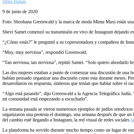
Shira Hanau
9 de junio de 2020
Foto: Shoshana Greenwald y la marca de moda Mimu Maxi están usando
Shevi Samet comenzó su transmisión en vivo de Instagram dejando esc
“¿Cómo estás?” le preguntó a su copresentadora y compañera de In
“Muy, muy nerviosa”, respondió Greenwald.
“Tan nerviosa, tan nerviosa”, repitió Samet. “Solo quiero abordarlo 
Las dos mujeres estaban a punto de comenzar una discusión de una hor
habían pensado organizar una discusión como esta durante meses. Pero
desarrollaron en respuesta, sintieron que tenían que hablar sobre el 
“Algo está pasando”, dijo Greenwald a la Agencia Telegráfica Judía. 
mi comunidad está empezando a escucharlo”.
La semana pasada se vieron numerosos ejemplos de judíos ortodoxos q
organizaron una protesta el domingo, una semana después de que un h
del cambio esté llegando a Instagram, la red visual de redes sociales
f
La plataforma ha servido durante mucho tiempo como un lugar de encu