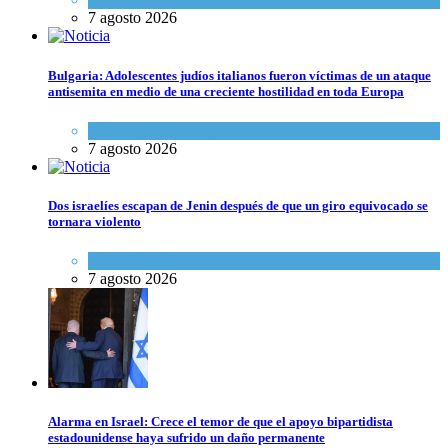
7 agosto 2026
Bulgaria: Adolescentes judíos italianos fueron víctimas de un ataque
antisemita en medio de una creciente hostilidad en toda Europa
Cultura y Sociedad
,
Tema del día
7 agosto 2026
Dos israelíes escapan de Jenin después de que un giro equivocado se
tornara violento
Tema del día
7 agosto 2026
Alarma en Israel: Crece el temor de que el apoyo bipartidista
estadounidense haya sufrido un daño permanente