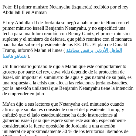
Foto: El primer ministro Netanyahu (izquierda) recibido por el rey
Abdullah II en Amman
El rey Abdullah II de Jordania se negó a hablar por teléfono con el
primer ministro israelí Benjamin Netanyahu, y no especificó una
fecha para una futura reunión con Benny Gantz, el primer ministro
suplente y el ministro de defensa, que pidió reunirse con el monarca
para hablar sobre el presidente de los EE. UU. El plan de Donald
Trump, informó Ma’an el lunes (
العاهل الأردني يرفض محادثة
نتنياهو هاتفيا
).
Un funcionario jordano le dijo a Ma’an que este comportamiento
grosero por parte del rey, cuya vida depende de la protección de
Israel, sin importar el suministro de agua y gas natural de su país, es
una respuesta a la crisis que afecta las relaciones jordano-israelíes.
por la anexión unilateral que Benjamin Netanyahu tiene la intención
de emprender en julio.
Ma’an dijo a sus lectores que Netanyahu está mintiendo cuando
afirma que su plan es consistente con el del presidente Trump, y
enfatizó que el lado estadounidense ha dado instrucciones al
gobierno israelí para que espere sobre este asunto, especialmente
considerando la fuerte oposición de Jordania a una anexión
unilateral de aproximadamente 30 % de los territorios liberados de