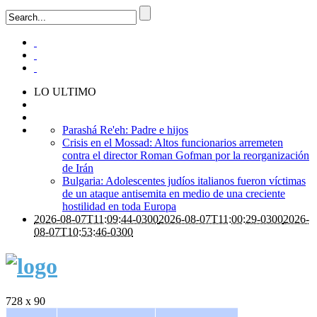
LO ULTIMO
Parashá Re'eh: Padre e hijos
Crisis en el Mossad: Altos funcionarios arremeten
contra el director Roman Gofman por la reorganización
de Irán
Bulgaria: Adolescentes judíos italianos fueron víctimas
de un ataque antisemita en medio de una creciente
hostilidad en toda Europa
2026-08-07T11:09:44-0300
2026-08-07T11:00:29-0300
2026-
08-07T10:53:46-0300
728 x 90