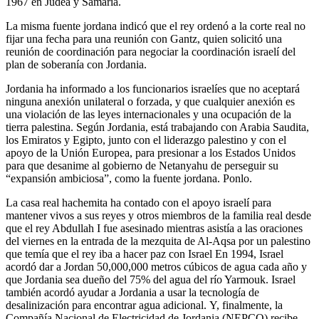
1967 en Judea y Samaria.
La misma fuente jordana indicó que el rey ordenó a la corte real no
fijar una fecha para una reunión con Gantz, quien solicitó una
reunión de coordinación para negociar la coordinación israelí del
plan de soberanía con Jordania.
Jordania ha informado a los funcionarios israelíes que no aceptará
ninguna anexión unilateral o forzada, y que cualquier anexión es
una violación de las leyes internacionales y una ocupación de la
tierra palestina. Según Jordania, está trabajando con Arabia Saudita,
los Emiratos y Egipto, junto con el liderazgo palestino y con el
apoyo de la Unión Europea, para presionar a los Estados Unidos
para que desanime al gobierno de Netanyahu de perseguir su
“expansión ambiciosa”, como la fuente jordana. Ponlo.
La casa real hachemita ha contado con el apoyo israelí para
mantener vivos a sus reyes y otros miembros de la familia real desde
que el rey Abdullah I fue asesinado mientras asistía a las oraciones
del viernes en la entrada de la mezquita de Al-Aqsa por un palestino
que temía que el rey iba a hacer paz con Israel En 1994, Israel
acordó dar a Jordan 50,000,000 metros cúbicos de agua cada año y
que Jordania sea dueño del 75% del agua del río Yarmouk. Israel
también acordó ayudar a Jordania a usar la tecnología de
desalinización para encontrar agua adicional. Y, finalmente, la
Compañía Nacional de Electricidad de Jordania (NEPCO) recibe