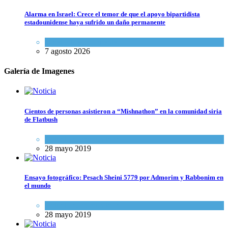
Alarma en Israel: Crece el temor de que el apoyo bipartidista
estadounidense haya sufrido un daño permanente
Israel y Medio Oriente
7 agosto 2026
Galería de Imagenes
Cientos de personas asistieron a “Mishnathon” en la comunidad siria
de Flatbush
Actualidad comunitaria
28 mayo 2019
Ensayo fotográfico: Pesach Sheini 5779 por Admorim y Rabbonim en
el mundo
Actualidad comunitaria
28 mayo 2019