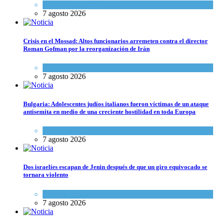
Espiritualidad
,
Tema del día
7 agosto 2026
Crisis en el Mossad: Altos funcionarios arremeten contra el director
Roman Gofman por la reorganización de Irán
Tema del día
7 agosto 2026
Bulgaria: Adolescentes judíos italianos fueron víctimas de un ataque
antisemita en medio de una creciente hostilidad en toda Europa
Cultura y Sociedad
,
Tema del día
7 agosto 2026
Dos israelíes escapan de Jenin después de que un giro equivocado se
tornara violento
Tema del día
7 agosto 2026