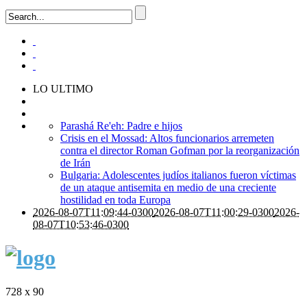
LO ULTIMO
Parashá Re'eh: Padre e hijos
Crisis en el Mossad: Altos funcionarios arremeten
contra el director Roman Gofman por la reorganización
de Irán
Bulgaria: Adolescentes judíos italianos fueron víctimas
de un ataque antisemita en medio de una creciente
hostilidad en toda Europa
2026-08-07T11:09:44-0300
2026-08-07T11:00:29-0300
2026-
08-07T10:53:46-0300
728 x 90