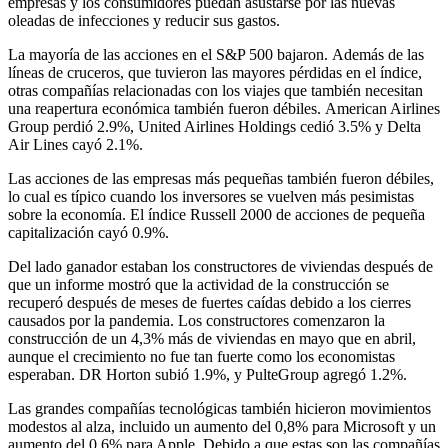
empresas y los consumidores puedan asustarse por las nuevas
oleadas de infecciones y reducir sus gastos.
La mayoría de las acciones en el S&P 500 bajaron. Además de las
líneas de cruceros, que tuvieron las mayores pérdidas en el índice,
otras compañías relacionadas con los viajes que también necesitan
una reapertura económica también fueron débiles. American Airlines
Group perdió 2.9%, United Airlines Holdings cedió 3.5% y Delta
Air Lines cayó 2.1%.
Las acciones de las empresas más pequeñas también fueron débiles,
lo cual es típico cuando los inversores se vuelven más pesimistas
sobre la economía. El índice Russell 2000 de acciones de pequeña
capitalización cayó 0.9%.
Del lado ganador estaban los constructores de viviendas después de
que un informe mostró que la actividad de la construcción se
recuperó después de meses de fuertes caídas debido a los cierres
causados ​​por la pandemia. Los constructores comenzaron la
construcción de un 4,3% más de viviendas en mayo que en abril,
aunque el crecimiento no fue tan fuerte como los economistas
esperaban. DR Horton subió 1.9%, y PulteGroup agregó 1.2%.
Las grandes compañías tecnológicas también hicieron movimientos
modestos al alza, incluido un aumento del 0,8% para Microsoft y un
aumento del 0,6% para Apple. Debido a que estas son las compañías