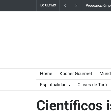
Preocupación por 
LO ULTIMO
interrumpido des
Home
Kosher Gourmet
Mund
Espiritualidad
Clases de Torá
Científicos 