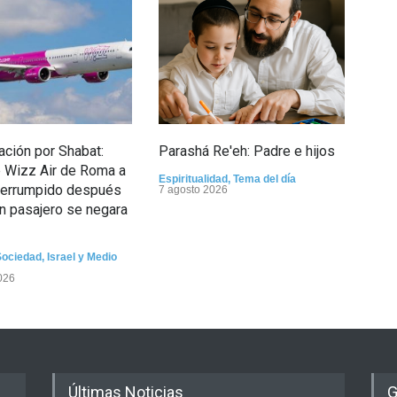
ción por Shabat:
Parashá Re'eh: Padre e hijos
Cris
 Wizz Air de Roma a
func
Espiritualidad
,
Tema del día
nterrumpido después
el 
7 agosto 2026
n pasajero se negara
la r
Tema
Sociedad
,
Israel y Medio
026
Últimas Noticias
G