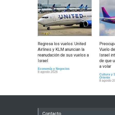
Regresa los vuelos: United
Preocupa
Airlines y KLM anuncian la
Vuelo de
reanudación de sus vuelos a
Israel i
Israel
de que u
a volar
Economía y Negocios
8 agosto 2026
Cultura y 
Oriente
8 agosto 2
Contacto