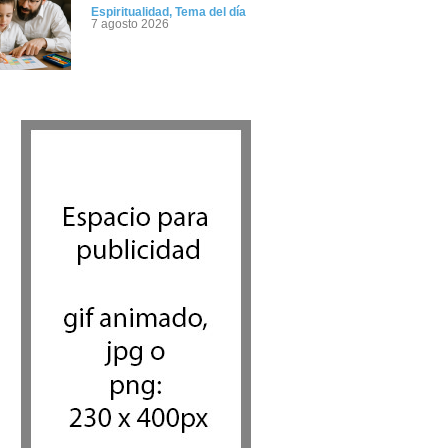
Espiritualidad
,
Tema del día
7 agosto 2026
Crisis en el Mossad: Altos
funcionarios arremeten contra
el director Roman Gofman por
la reorganización de Irán
Tema del día
7 agosto 2026
Bulgaria: Adolescentes judíos
italianos fueron víctimas de
un ataque antisemita en
medio de una creciente
hostilidad en toda Europa
Cultura y Sociedad
,
Tema del día
7 agosto 2026