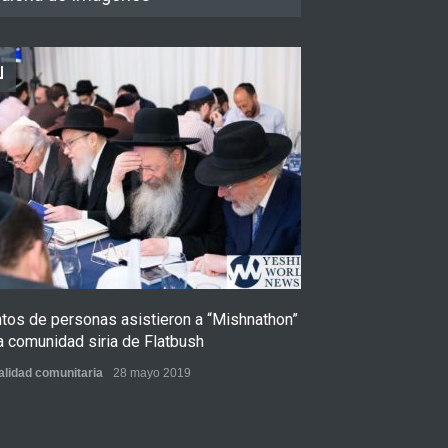
ntos de personas asistieron a “Mishnathon”
Ensayo fotográfi
a comunidad siria de Flatbush
Admorim y Rabb
alidad comunitaria
28 mayo 2019
Actualidad comunita