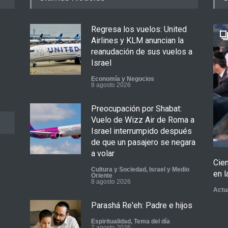
Regresa los vuelos: United
Airlines y KLM anuncian la
reanudación de sus vuelos a
Israel
Economía y Negocios
8 agosto 2026
Preocupación por Shabat:
Vuelo de Wizz Air de Roma a
Israel interrumpido después
de que un pasajero se negara
a volar
Cie
Cultura y Sociedad
,
Israel y Medio
en l
Oriente
8 agosto 2026
Actu
Parashá Re'eh: Padre e hijos
Espiritualidad
,
Tema del día
7 agosto 2026