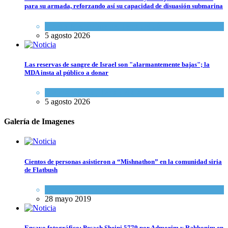
para su armada, reforzando así su capacidad de disuasión submarina
Israel y Medio Oriente
,
Tema del día
5 agosto 2026
Las reservas de sangre de Israel son "alarmantemente bajas"; la
MDA insta al público a donar
Ciencia y Salud
,
Tema del día
5 agosto 2026
Galería de Imagenes
Cientos de personas asistieron a “Mishnathon” en la comunidad siria
de Flatbush
Actualidad comunitaria
28 mayo 2019
Ensayo fotográfico: Pesach Sheini 5779 por Admorim y Rabbonim en