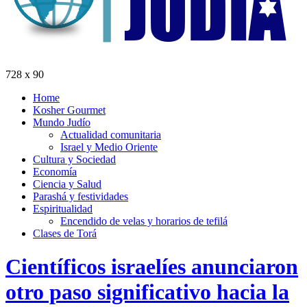
728 x 90
Home
Kosher Gourmet
Mundo Judío
Actualidad comunitaria
Israel y Medio Oriente
Cultura y Sociedad
Economía
Ciencia y Salud
Parashá y festividades
Espiritualidad
Encendido de velas y horarios de tefilá
Clases de Torá
Científicos israelíes anunciaron
otro paso significativo hacia la