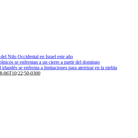
s del Nilo Occidental en Israel este año
bínicos se enfrentan a un cierre a partir del domingo
rlandés se enfrenta a limitaciones para aterrizar en la niebla
8-06T10:22:50-0300