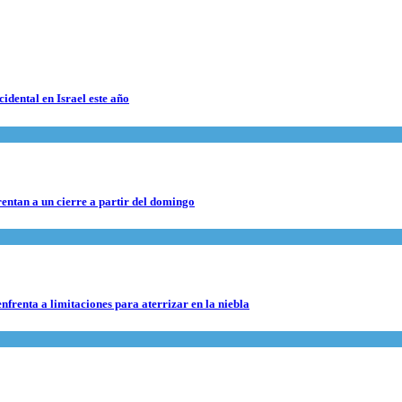
cidental en Israel este año
rentan a un cierre a partir del domingo
nfrenta a limitaciones para aterrizar en la niebla