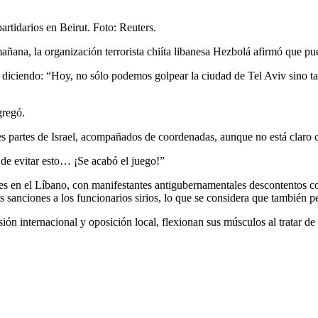
artidarios en Beirut. Foto: Reuters.
ñana, la organización terrorista chiíta libanesa Hezbolá afirmó que pued
, diciendo: “Hoy, no sólo podemos golpear la ciudad de Tel Aviv sino t
gregó.
es partes de Israel, acompañados de coordenadas, aunque no está claro c
 de evitar esto… ¡Se acabó el juego!”
es en el Líbano, con manifestantes antigubernamentales descontentos co
ciones a los funcionarios sirios, lo que se considera que también perj
n internacional y oposición local, flexionan sus músculos al tratar de e