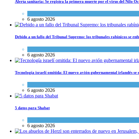
Alerta sanitaria: Se registra la primera muerte por el virus del Nilo Oc
Ciencia y Salud
6 agosto 2026
Debido a un fallo del Tribunal Supremo: los tribunales rabínicos se enf
Tema del día
6 agosto 2026
Tecnología israelí omitida: El nuevo avión gubernamental irlandés se e
Economía y Negocios
6 agosto 2026
5 datos para Shabat
Opinión
,
Tema del día
6 agosto 2026