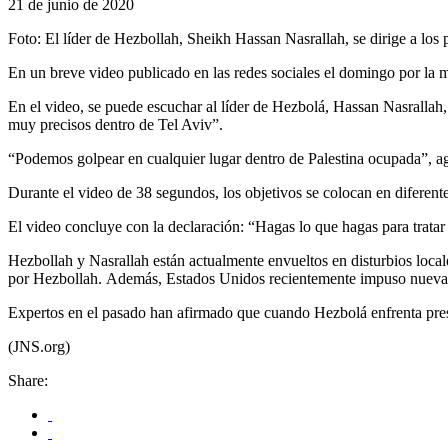
21 de junio de 2020
Foto: El líder de Hezbollah, Sheikh Hassan Nasrallah, se dirige a los p
En un breve video publicado en las redes sociales el domingo por la ma
En el video, se puede escuchar al líder de Hezbolá, Hassan Nasrallah
muy precisos dentro de Tel Aviv”.
“Podemos golpear en cualquier lugar dentro de Palestina ocupada”, a
Durante el video de 38 segundos, los objetivos se colocan en diferent
El video concluye con la declaración: “Hagas lo que hagas para tratar
Hezbollah y Nasrallah están actualmente envueltos en disturbios local
por Hezbollah. Además, Estados Unidos recientemente impuso nuevas san
Expertos en el pasado han afirmado que cuando Hezbolá enfrenta presió
(JNS.org)
Share: