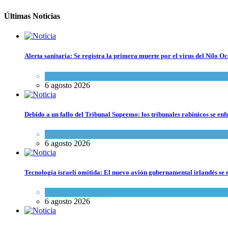
Últimas Noticias
Alerta sanitaria: Se registra la primera muerte por el virus del Nilo Oc
Ciencia y Salud
6 agosto 2026
Debido a un fallo del Tribunal Supremo: los tribunales rabínicos se enf
Tema del día
6 agosto 2026
Tecnología israelí omitida: El nuevo avión gubernamental irlandés se e
Economía y Negocios
6 agosto 2026