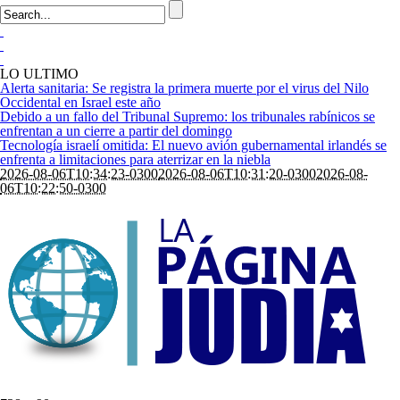
LO ULTIMO
Alerta sanitaria: Se registra la primera muerte por el virus del Nilo
Occidental en Israel este año
Debido a un fallo del Tribunal Supremo: los tribunales rabínicos se
enfrentan a un cierre a partir del domingo
Tecnología israelí omitida: El nuevo avión gubernamental irlandés se
enfrenta a limitaciones para aterrizar en la niebla
2026-08-06T10:34:23-0300
2026-08-06T10:31:20-0300
2026-08-
06T10:22:50-0300