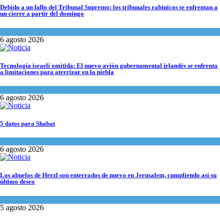
Debido a un fallo del Tribunal Supremo: los tribunales rabínicos se enfrentan a
un cierre a partir del domingo
Tema del día
6 agosto 2026
Tecnología israelí omitida: El nuevo avión gubernamental irlandés se enfrenta
a limitaciones para aterrizar en la niebla
Economía y Negocios
6 agosto 2026
5 datos para Shabat
Opinión
,
Tema del día
6 agosto 2026
Los abuelos de Herzl son enterrados de nuevo en Jerusalem, cumpliendo así su
último deseo
Mundo Judío
5 agosto 2026