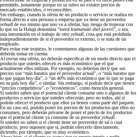
permitido, justamente porque en su rubro no existen precios de
mercado establecidos, o reconocibles.
Sin embargo, cuando la oferta de un producto o servicio se realiza en
forma
directa
a una persona o empresa que ya tiene un proveedor
yehudí
de eso mismo que uno va a ofertar, hay riesgo de tropezar con
lo que en la Halajá denomina “
iored leumanutó shel javeró
”, o sea,
una intromisión en el trabajo de otro
yehudí
, cosa que está prohibida
independientemente de si el proveedor es externo, o se trata de un
empleado.
Para evitar este tropiezo, le comentamos algunas de las cuestiones que
deberán tomar en cuenta:
Al enviar una oferta, no deberán especificar de un modo directo que el
producto que ustedes ofrecen es más económico que el que
actualmente ellos utilizan. Por ejemplo, no deberían decir que sus
precios son “más baratos que el proveedor actual”, o “más baratos que
lo que pagan hoy día”, o “un 40% más económico que lo que se paga
en su país hoy día”, o similar. Sin embargo, sí podrán decir que tienen
“precios competitivos”, o “económicos”, como mención general.
Si ustedes saben que el potencial cliente consume uno o algunos de los
productos o servicios que ustedes ofrecerán, pero no todos, ahí sí
podrán ofrecer el producto que ellos ya tienen como parte del paquete.
En un caso así, podrán poner los precios de los productos que ellos no
consumen, pero deberán privarse de poner el precio de los productos
que el potencial cliente ya consume de su proveedor
yehudí
.
Si ustedes no saben si el cliente tiene un proveedor de tal o cual
producto, pero suponen que sí, podrán ofrecerlo directamente,
diciendo, por ejemplo, que es muy económico.
Ahora bien, si el cliente se acerca por su propio interés a pedir