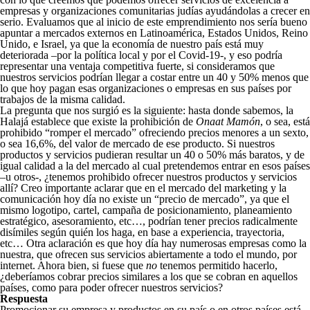
empresas y organizaciones comunitarias judías ayudándolas a crecer en
serio. Evaluamos que al inicio de este emprendimiento nos sería bueno
apuntar a mercados externos en Latinoamérica, Estados Unidos, Reino
Unido, e Israel, ya que la economía de nuestro país está muy
deteriorada –por la política local y por el Covid-19-, y eso podría
representar una ventaja competitiva fuerte, si consideramos que
nuestros servicios podrían llegar a costar entre un 40 y 50% menos que
lo que hoy pagan esas organizaciones o empresas en sus países por
trabajos de la misma calidad.
La pregunta que nos surgió es la siguiente: hasta donde sabemos, la
Halajá establece que existe la prohibición de
Onaat Mamón
, o sea, está
prohibido “romper el mercado” ofreciendo precios menores a un sexto,
o sea 16,6%, del valor de mercado de ese producto. Si nuestros
productos y servicios pudieran resultar un 40 o 50% más baratos, y de
igual calidad a la del mercado al cual pretendemos entrar en esos países
–u otros-, ¿tenemos prohibido ofrecer nuestros productos y servicios
allí? Creo importante aclarar que en el mercado del marketing y la
comunicación hoy día no existe un “precio de mercado”, ya que el
mismo logotipo, cartel, campaña de posicionamiento, planeamiento
estratégico, asesoramiento, etc…, podrían tener precios radicalmente
disímiles según quién los haga, en base a experiencia, trayectoria,
etc… Otra aclaración es que hoy día hay numerosas empresas como la
nuestra, que ofrecen sus servicios abiertamente a todo el mundo, por
internet. Ahora bien, si fuese que
no
tenemos permitido hacerlo,
¿deberíamos cobrar precios similares a los que se cobran en aquellos
países, como para poder ofrecer nuestros servicios?
Respuesta
Promocionar su empresa y productos en su país o en otros países está