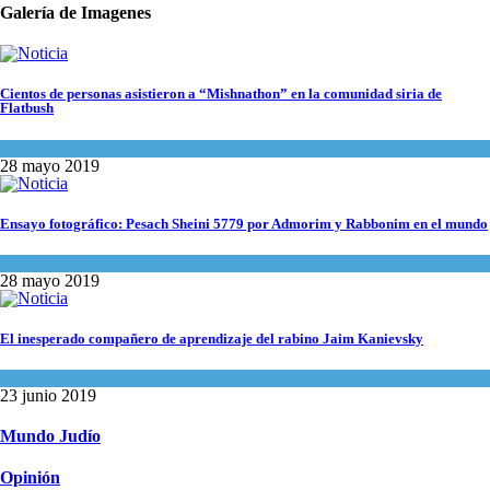
Galería de Imagenes
Cientos de personas asistieron a “Mishnathon” en la comunidad siria de
Flatbush
Actualidad comunitaria
28 mayo 2019
Ensayo fotográfico: Pesach Sheini 5779 por Admorim y Rabbonim en el mundo
Actualidad comunitaria
28 mayo 2019
El inesperado compañero de aprendizaje del rabino Jaim Kanievsky
Espiritualidad
,
Tema del día
23 junio 2019
Mundo Judío
Opinión