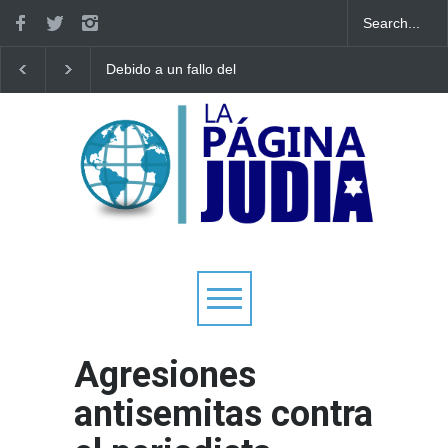
Debido a un fallo del
Tecnología israelí omit
Tribunal Supremo: los
El nuevo avión
tribunales rabínicos se
gubernamental irlandé
enfrentan a un cierre a
enfrenta a limitacione
partir del domingo
aterrizar en la niebla
Agresiones
antisemitas contra