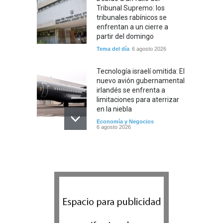
Tribunal Supremo: los
tribunales rabínicos se
enfrentan a un cierre a
partir del domingo
Tema del día
6 agosto 2026
Tecnología israelí omitida: El
nuevo avión gubernamental
irlandés se enfrenta a
limitaciones para aterrizar
en la niebla
Economía y Negocios
6 agosto 2026
5 datos para Shabat
Opinión
,
Tema del día
6 agosto 2026
Los abuelos de Herzl son