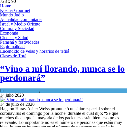
728 x 90
Home
Kosher Gourmet
Mundo Judío
Actualidad comunitaria
Israel y Medio Oriente
Cultura y Sociedad
Economía
Ciencia y Salud
Parashá y festividades
Espiritualidad
Encendido de velas y horarios de tefilá
Clases de Torá
“Vino a mí llorando, nunca se lo
perdonará”
In
Cultura y Sociedad
,
Tema del día
14 julio 2020
14 de julio de 2020
Hagaon Harav Asher Weiss pronunció un shiur especial sobre el
coronavirus el domingo por la noche, durante el cual dijo: “Sé que
muchos dicen que la mayoría de los pacientes están bien, eso no es
relevante. Lo importante no es el número de personas que están muy
bien, lo que es importante es el número de personas que están
lo