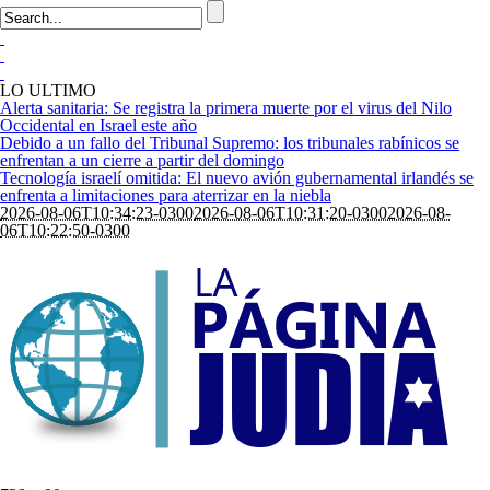
LO ULTIMO
Alerta sanitaria: Se registra la primera muerte por el virus del Nilo
Occidental en Israel este año
Debido a un fallo del Tribunal Supremo: los tribunales rabínicos se
enfrentan a un cierre a partir del domingo
Tecnología israelí omitida: El nuevo avión gubernamental irlandés se
enfrenta a limitaciones para aterrizar en la niebla
2026-08-06T10:34:23-0300
2026-08-06T10:31:20-0300
2026-08-
06T10:22:50-0300