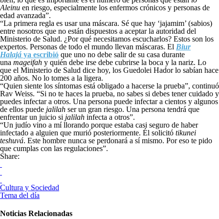
Aleinu
en riesgo, especialmente los enfermos crónicos y personas de
edad avanzada”.
“La primera regla es usar una máscara. Sé que hay ‘jajamim’ (sabios)
entre nosotros que no están dispuestos a aceptar la autoridad del
Ministerio de Salud. ¿Por qué necesitamos escucharlos? Estos son los
expertos. Personas de todo el mundo llevan máscaras. El
Biur
Halajá
ya escribió
que uno no debe salir de su casa durante
una
mageifah
y quién debe irse debe cubrirse la boca y la nariz. Lo
que el Ministerio de Salud dice hoy, los Guedolei Hador lo sabían hace
200 años. No lo tomes a la ligera.
“Quien siente los síntomas está obligado a hacerse la prueba”, continuó
Rav Weiss. “Si no te haces la prueba, no sabes si debes tener cuidado y
puedes infectar a otros. Una persona puede infectar a cientos y algunos
de ellos puede
jalilah
ser un gran riesgo. Una persona tendrá que
enfrentar un juicio si
jalilah
infecta a otros”.
“Un judío vino a mí llorando porque estaba casi seguro de haber
infectado a alguien que murió posteriormente. Él solicitó
tikunei
teshuvá
. Este hombre nunca se perdonará a sí mismo. Por eso te pido
que cumplas con las regulaciones”.
Share:
Cultura y Sociedad
Tema del día
Noticias Relacionadas