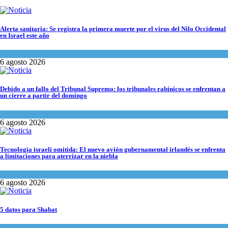
Alerta sanitaria: Se registra la primera muerte por el virus del Nilo Occidental
en Israel este año
Ciencia y Salud
6 agosto 2026
Debido a un fallo del Tribunal Supremo: los tribunales rabínicos se enfrentan a
un cierre a partir del domingo
Tema del día
6 agosto 2026
Tecnología israelí omitida: El nuevo avión gubernamental irlandés se enfrenta
a limitaciones para aterrizar en la niebla
Economía y Negocios
6 agosto 2026
5 datos para Shabat
Opinión
,
Tema del día