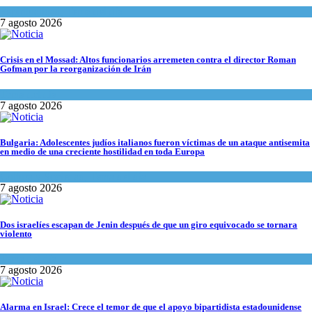
Espiritualidad
,
Tema del día
7 agosto 2026
Crisis en el Mossad: Altos funcionarios arremeten contra el director Roman
Gofman por la reorganización de Irán
Tema del día
7 agosto 2026
Bulgaria: Adolescentes judíos italianos fueron víctimas de un ataque antisemita
en medio de una creciente hostilidad en toda Europa
Cultura y Sociedad
,
Tema del día
7 agosto 2026
Dos israelíes escapan de Jenin después de que un giro equivocado se tornara
violento
Tema del día
7 agosto 2026
Alarma en Israel: Crece el temor de que el apoyo bipartidista estadounidense