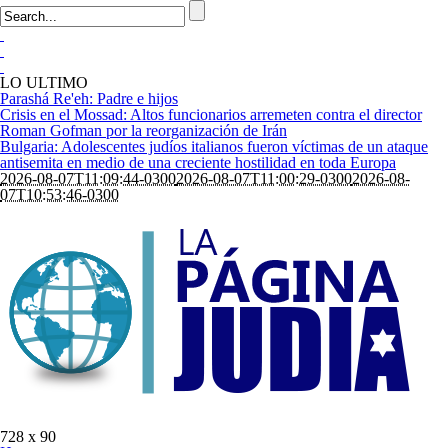
LO ULTIMO
Parashá Re'eh: Padre e hijos
Crisis en el Mossad: Altos funcionarios arremeten contra el director
Roman Gofman por la reorganización de Irán
Bulgaria: Adolescentes judíos italianos fueron víctimas de un ataque
antisemita en medio de una creciente hostilidad en toda Europa
2026-08-07T11:09:44-0300
2026-08-07T11:00:29-0300
2026-08-
07T10:53:46-0300
728 x 90