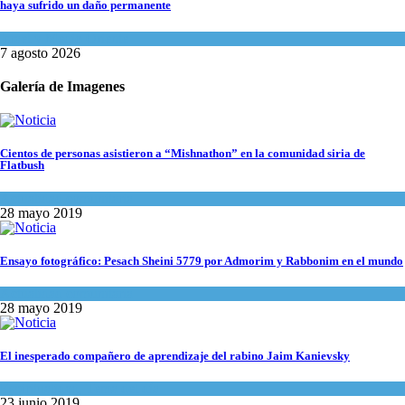
haya sufrido un daño permanente
Israel y Medio Oriente
7 agosto 2026
Galería de Imagenes
Cientos de personas asistieron a “Mishnathon” en la comunidad siria de
Flatbush
Actualidad comunitaria
28 mayo 2019
Ensayo fotográfico: Pesach Sheini 5779 por Admorim y Rabbonim en el mundo
Actualidad comunitaria
28 mayo 2019
El inesperado compañero de aprendizaje del rabino Jaim Kanievsky
Espiritualidad
,
Tema del día
23 junio 2019