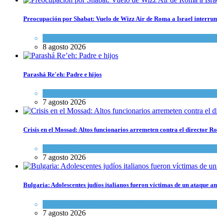
Preocupación por Shabat: Vuelo de Wizz Air de Roma a Israel interrum
Cultura y Sociedad
,
Israel y Medio Oriente
8 agosto 2026
Parashá Re'eh: Padre e hijos
Espiritualidad
,
Tema del día
7 agosto 2026
Crisis en el Mossad: Altos funcionarios arremeten contra el director
Tema del día
7 agosto 2026
Bulgaria: Adolescentes judíos italianos fueron víctimas de un ataque a
Cultura y Sociedad
,
Tema del día
7 agosto 2026