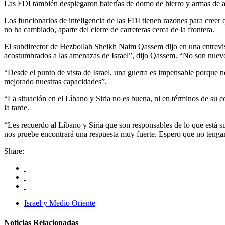
Las FDI también desplegaron baterías de domo de hierro y armas de arti
Los funcionarios de inteligencia de las FDI tienen razones para creer qu
no ha cambiado, aparte del cierre de carreteras cerca de la frontera.
El subdirector de Hezbollah Sheikh Naim Qassem dijo en una entrevis
acostumbrados a las amenazas de Israel”, dijo Qassem. “No son nuevos
“Desde el punto de vista de Israel, una guerra es impensable porque n
mejorado nuestras capacidades”.
“La situación en el Líbano y Siria no es buena, ni en términos de su 
la tarde.
“Les recuerdo al Líbano y Siria que son responsables de lo que está s
nos pruebe encontrará una respuesta muy fuerte. Espero que no tenga
Share:
Israel y Medio Oriente
Noticias Relacionadas