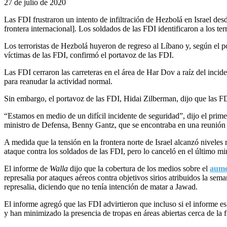
27 de julio de 2020
Las FDI frustraron un intento de infiltración de Hezbolá en Israel desde
frontera internacional]. Los soldados de las FDI identificaron a los ter
Los terroristas de Hezbolá huyeron de regreso al Líbano y, según el
víctimas de las FDI, confirmó el portavoz de las FDI.
Las FDI cerraron las carreteras en el área de Har Dov a raíz del inciden
para reanudar la actividad normal.
Sin embargo, el portavoz de las FDI, Hidai Zilberman, dijo que las FD
“Estamos en medio de un difícil incidente de seguridad”, dijo el prim
ministro de Defensa, Benny Gantz, que se encontraba en una reunión d
A medida que la tensión en la frontera norte de Israel alcanzó nivele
ataque contra los soldados de las FDI, pero lo canceló en el último mi
El informe de
Walla
dijo que la cobertura de los medios sobre el
aume
represalia por ataques aéreos contra objetivos sirios atribuidos la 
represalia, diciendo que no tenía intención de matar a Jawad.
El informe agregó que las FDI advirtieron que incluso si el informe e
y han minimizado la presencia de tropas en áreas abiertas cerca de la 