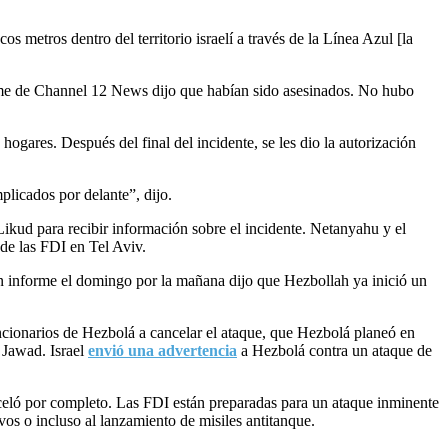
os metros dentro del territorio israelí a través de la Línea Azul [la
orme de Channel 12 News dijo que habían sido asesinados. No hubo
 hogares. Después del final del incidente, se les dio la autorización
plicados por delante”, dijo.
Likud para recibir información sobre el incidente. Netanyahu y el
de las FDI en Tel Aviv.
n informe el domingo por la mañana dijo que Hezbollah ya inició un
funcionarios de Hezbolá a cancelar el ataque, que Hezbolá planeó en
 Jawad. Israel
envió una advertencia
a Hezbolá contra un ataque de
anceló por completo. Las FDI están preparadas para un ataque inminente
vos o incluso al lanzamiento de misiles antitanque.