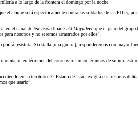
llería a lo largo de la frontera el domingo por la noche.
e el ataque será específicamente contra los soldados de las FDI y, por lo
ta en el canal de
televisión
libanés
Al Mayadeen
que el plan del grupo t
 para nosotros y no seremos arrastrados por ellos”.
o podrá resistirla. Si estalla [una guerra], responderemos con mayor f
economía, ni en términos del coronavirus ni en términos de su infraestr
ucediendo en su territorio. El Estado de Israel exigirá esta responsabi
mos que usarlo”.