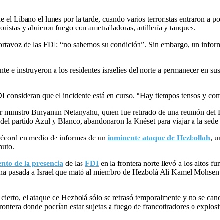
 el Líbano el lunes por la tarde, cuando varios terroristas entraron a poc
roristas y abrieron fuego con ametralladoras, artillería y tanques.
 portavoz de las FDI: “no sabemos su condición”. Sin embargo, un inf
te e instruyeron a los residentes israelíes del norte a permanecer en sus
I consideran que el incidente está en curso. “Hay tiempos tensos y com
er ministro Binyamin Netanyahu, quien fue retirado de una reunión del 
el partido Azul y Blanco, abandonaron la Knéset para viajar a la sede 
s récord en medio de informes de un
inminente ataque de Hezbollah
, u
nuto.
nto de la presencia
de las
FDI
en la frontera norte llevó a los altos 
semana pasada a Israel que mató al miembro de Hezbolá Ali Kamel Mohsen
s cierto, el ataque de Hezbolá sólo se retrasó temporalmente y no se c
frontera donde podrían estar sujetas a fuego de francotiradores o explosi