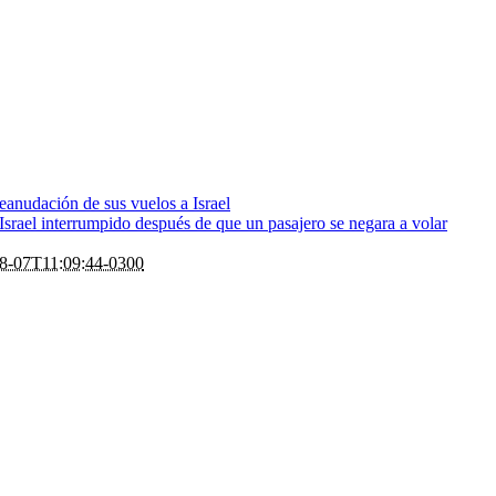
eanudación de sus vuelos a Israel
rael interrumpido después de que un pasajero se negara a volar
8-07T11:09:44-0300