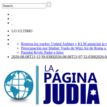
LO ULTIMO
Regresa los vuelos: United Airlines y KLM anuncian la r
Preocupación por Shabat: Vuelo de Wizz Air de Roma a Is
Parashá Re'eh: Padre e hijos
2026-08-08T21:12:39-0300
2026-08-08T21:07:32-0300
2026-0