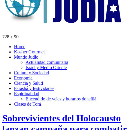
728 x 90
Home
Kosher Gourmet
Mundo Judío
Actualidad comunitaria
Israel y Medio Oriente
Cultura y Sociedad
Economía
Ciencia y Salud
Parashá y festividades
Espiritualidad
Encendido de velas y horarios de tefilá
Clases de Torá
Sobrevivientes del Holocausto
lanzan campaña para combatir