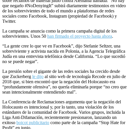
sobre reclamos de material judío contra Alemania llamada: “No hay
que negarlo #NoDenyingIt” subirá diariamente testimonios en video
de los sobrevivientes de todo el mundo a plataformas de redes
sociales como Facebook, Instagram (propiedad de Facebook) y
Twitter.
La campaña se anuncia como la primera campaña digital de los
sobrevivientes. Unos 50
han firmado el proyecto hasta ahora
.
“La gente cree lo que ve en Facebook”, dijo Stefanie Seltzer, una
sobreviviente y activista nacida en Polonia, a la Agencia Telegráfica
Judía en una entrevista telefónica desde California. “Lo que sucedió
no se puede negar”.
La presión sobre el gigante de las redes sociales ha crecido desde
que Zuckerberg
le dijo
al sitio web de tecnología Recode en julio de
2018 que, si bien encontró que la negación del Holocausto era
“profundamente ofensiva”, no quería eliminarla porque “no creo que
sean intencionalmente entendiendo mal”.
La Conferencia de Reclamaciones argumenta que la negación del
Holocausto es intencional y, por lo tanto, una violación de los
estándares de la comunidad de Facebook. Varios grupos, incluida la
Liga Anti-Difamación, recientemente presionaron, lanzando un
exitoso
boicot publicitario
como parte de la campaña “Stop Hate for
Profit” en junio.