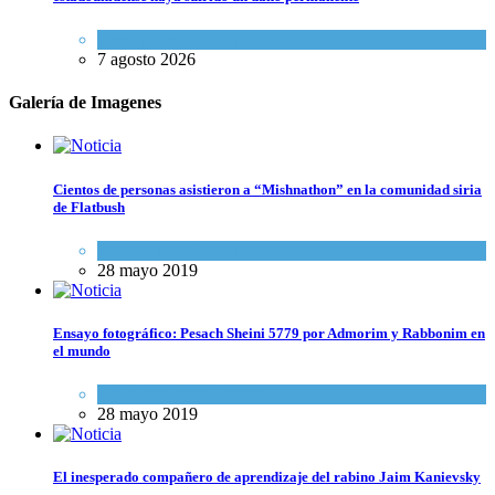
Israel y Medio Oriente
7 agosto 2026
Galería de Imagenes
Cientos de personas asistieron a “Mishnathon” en la comunidad siria
de Flatbush
Actualidad comunitaria
28 mayo 2019
Ensayo fotográfico: Pesach Sheini 5779 por Admorim y Rabbonim en
el mundo
Actualidad comunitaria
28 mayo 2019
El inesperado compañero de aprendizaje del rabino Jaim Kanievsky