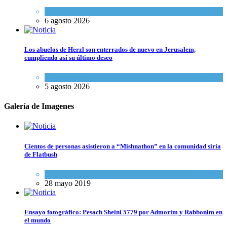
Opinión
,
Tema del día
6 agosto 2026
Los abuelos de Herzl son enterrados de nuevo en Jerusalem,
cumpliendo así su último deseo
Mundo Judío
5 agosto 2026
Galería de Imagenes
Cientos de personas asistieron a “Mishnathon” en la comunidad siria
de Flatbush
Actualidad comunitaria
28 mayo 2019
Ensayo fotográfico: Pesach Sheini 5779 por Admorim y Rabbonim en
el mundo