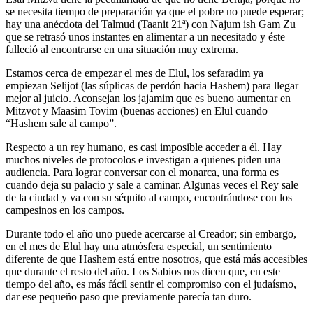
se necesita tiempo de preparación ya que el pobre no puede esperar;
hay una anécdota del Talmud (Taanit 21ª) con Najum ish Gam Zu
que se retrasó unos instantes en alimentar a un necesitado y éste
falleció al encontrarse en una situación muy extrema.
Estamos cerca de empezar el mes de Elul, los sefaradim ya
empiezan Selijot (las súplicas de perdón hacia Hashem) para llegar
mejor al juicio. Aconsejan los jajamim que es bueno aumentar en
Mitzvot y Maasim Tovim (buenas acciones) en Elul cuando
“Hashem sale al campo”.
Respecto a un rey humano, es casi imposible acceder a él. Hay
muchos niveles de protocolos e investigan a quienes piden una
audiencia. Para lograr conversar con el monarca, una forma es
cuando deja su palacio y sale a caminar. Algunas veces el Rey sale
de la ciudad y va con su séquito al campo, encontrándose con los
campesinos en los campos.
Durante todo el año uno puede acercarse al Creador; sin embargo,
en el mes de Elul hay una atmósfera especial, un sentimiento
diferente de que Hashem está entre nosotros, que está más accesibles
que durante el resto del año. Los Sabios nos dicen que, en este
tiempo del año, es más fácil sentir el compromiso con el judaísmo,
dar ese pequeño paso que previamente parecía tan duro.