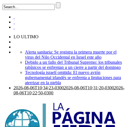
LO ULTIMO
Alerta sanitaria: Se registra la primera muerte por el
virus del Nilo Occidental en Israel este año
Debido a un fallo del Tribunal Supremo: los tribunales
rabínicos se enfrentan a un cierre a partir del domingo
Tecnología israelí omitida: El nuevo avión
gubernamental irlandés se enfrenta a limitaciones para
aterrizar en la niebla
2026-08-06T10:34:23-0300
2026-08-06T10:31:20-0300
2026-
08-06T10:22:50-0300