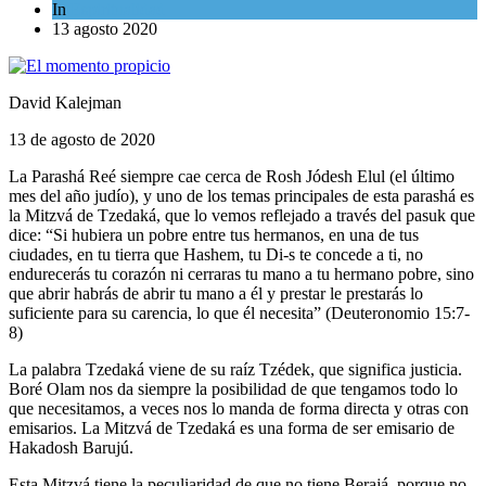
In
Espiritualidad
13 agosto 2020
David Kalejman
13 de agosto de 2020
La Parashá Reé siempre cae cerca de Rosh Jódesh Elul (el último
mes del año judío), y uno de los temas principales de esta parashá es
la Mitzvá de Tzedaká, que lo vemos reflejado a través del pasuk que
dice: “Si hubiera un pobre entre tus hermanos, en una de tus
ciudades, en tu tierra que Hashem, tu Di-s te concede a ti, no
endurecerás tu corazón ni cerraras tu mano a tu hermano pobre, sino
que abrir habrás de abrir tu mano a él y prestar le prestarás lo
suficiente para su carencia, lo que él necesita” (Deuteronomio 15:7-
8)
La palabra Tzedaká viene de su raíz Tzédek, que significa justicia.
Boré Olam nos da siempre la posibilidad de que tengamos todo lo
que necesitamos, a veces nos lo manda de forma directa y otras con
emisarios. La Mitzvá de Tzedaká es una forma de ser emisario de
Hakadosh Barujú.
Esta Mitzvá tiene la peculiaridad de que no tiene Berajá, porque no