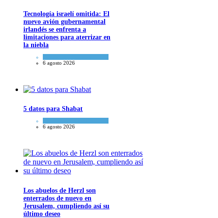
Tecnología israelí omitida: El
nuevo avión gubernamental
irlandés se enfrenta a
limitaciones para aterrizar en
la niebla
Economía y Negocios
6 agosto 2026
5 datos para Shabat
Opinión
,
Tema del día
6 agosto 2026
Los abuelos de Herzl son
enterrados de nuevo en
Jerusalem, cumpliendo así su
último deseo