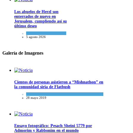
Los abuelos de Herzl son
enterrados de nuevo en
Jerusalem, cumpliendo así su
último deseo
Mundo Judío
5 agosto 2026
Galería de Imagenes
Cientos de personas asistieron a “Mishnathon” en
la comunidad siria de Flatbush
Actualidad comunitaria
28 mayo 2019
Ensayo fotográfico: Pesach Sheini 5779 por
Admorim y Rabbonim en el mundo