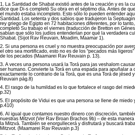
La Santidad de Shabat existió antes de la creación y es la c
dice que Di-s completó Su obra en el séptimo día. Antes de que
el mundo estaba incompleto. Esto sólo lo pueden entender aqu
Santidad. Los setenta y dos sabios que tradujeron la Septuagint
rey griego de Egipto en 72 habitaciones diferentes, por lo tanto
completó Su trabajo el viernes (traducción de Bretton en Génes
sabían que sólo los judíos entenderían por qué la verdadera c
Shabat. (Sijot Rav Reuvain, Moadim, Maamar 1).
Si una persona es cruel y no muestra preocupación por averg
el otro sea mortificado, esto no es de los “pecados más ligeros
de los pecados (Maamarei Rav Reuvain p. 13).
A veces una persona usará la Torá para jas veshalom causar d
ser humano. Convierte la Torá en una espada para apuñalar a 
exactamente lo contrario de la Torá, que es una Torá de jésed 
Reuvain pág.8)
El rasgo de la humildad es lo que fortalece el rasgo del mi
p.32)
El propósito de Vidui es que una persona se llene de miedo 
p.410)
Al igual que contamos nuestro dinero con discreción, tambi
nuestras Mitzvot (Ver Rav Broan Brachos 9b) – de esta manera 
la Mitzvá. También se enorgullecerá y disfrutará y buscará trab
Mitzvot. (Maamarei Rav Reuvain p.3)