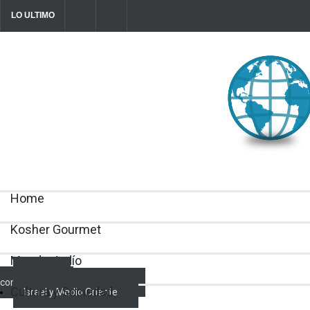
LO ULTIMO
Parashá Re'eh: Padre e hijos
Crisis en el Mossad: Altos funcionar
director Roman Gofman por la reorg
2026-08-07T11:09:44-0300
Home
Kosher Gourmet
Mundo Judío
Actualidad
comunitaria
Cultura y Sociedad
Israel y Medio Oriente