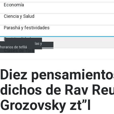
Economía
Ciencia y Salud
Parashá y festividades
Espiritualidad
Encendido de velas y
horarios de tefilá
Clases de Torá
Diez pensamiento
dichos de Rav Re
Grozovsky zt”l