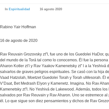
In
Espiritualidad
16 agosto 2020
Rabino Yair Hoffman
16 de agosto de 2020
Rav Reuvain Grozovsky zt”l, fue uno de los Guedolei HaDor, qu
del mundo de la Torá tal como lo conocemos. Él fue la persona
Aharon Kotler zt’l y Rav Yaakov Kamenetsky zt” l a la Yeshivá 
salvarlos de graves peligros espirituales. Se casó con la hija
Vaad Hatzolah, Moetzet Guedolei Torah y Torah uMesorah. Él 
V’Daat, Bet Medrash Elyon y Kamenetz. Imagina. No Rav Aharo
Kamenetsky zt”l. No Yeshivá de Lakewood. Además, todos los 
salvados por Rav Reuvain y Rav Aharon. Uno se estremece al p
él. Lo que sigue son diez pensamientos y dichos de Rav Grozo