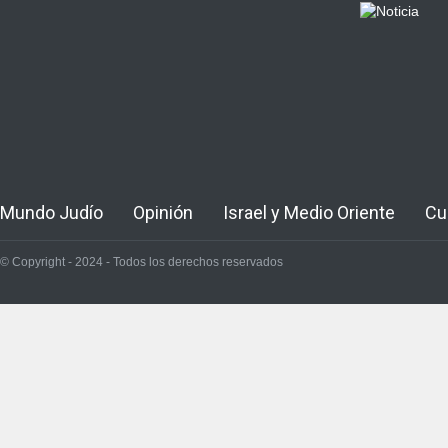
Mundo Judío
Opinión
Israel y Medio Oriente
Cu
© Copyright - 2024 - Todos los derechos reservados