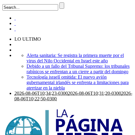
LO ULTIMO
Alerta sanitaria: Se registra la primera muerte por el
virus del Nilo Occidental en Israel este año
Debido a un fallo del Tribunal Supremo: los tribunales
rabínicos se enfrentan a un cierre a partir del domingo
Tecnología israelí omitida: El nuevo avión
gubernamental irlandés se enfrenta a limitaciones para
aterrizar en la niebla
2026-08-06T10:34:23-0300
2026-08-06T10:31:20-0300
2026-
08-06T10:22:50-0300