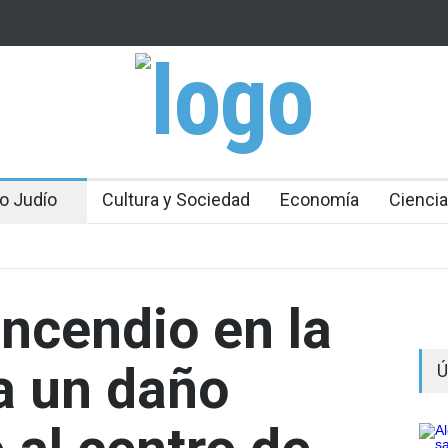
 por el virus del
Debido a un fallo del Tribunal Supremo: los tribun
rabínicos se enfrentan a un cierre a partir del do
ubernamental
zar en la niebla
o Judío
Cultura y Sociedad
Economía
Ciencia
incendio en la
a un daño
Ú