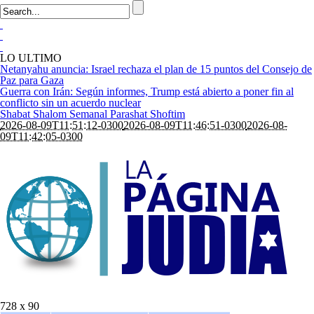
LO ULTIMO
Netanyahu anuncia: Israel rechaza el plan de 15 puntos del Consejo de
Paz para Gaza
Guerra con Irán: Según informes, Trump está abierto a poner fin al
conflicto sin un acuerdo nuclear
Shabat Shalom Semanal Parashat Shoftim
2026-08-09T11:51:12-0300
2026-08-09T11:46:51-0300
2026-08-
09T11:42:05-0300
728 x 90