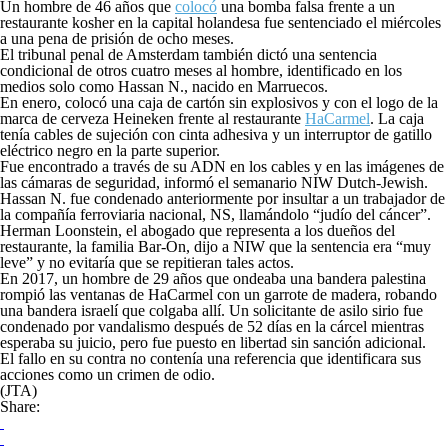
Un hombre de 46 años que
colocó
una bomba falsa frente a un
restaurante kosher en la capital holandesa fue sentenciado el miércoles
a una pena de prisión de ocho meses.
El tribunal penal de Amsterdam también dictó una sentencia
condicional de otros cuatro meses al hombre, identificado en los
medios solo como Hassan N., nacido en Marruecos.
En enero, colocó una caja de cartón sin explosivos y con el logo de la
marca de cerveza Heineken frente al restaurante
HaCarmel
. La caja
tenía cables de sujeción con cinta adhesiva y un interruptor de gatillo
eléctrico negro en la parte superior.
Fue encontrado a través de su ADN en los cables y en las imágenes de
las cámaras de seguridad, informó el semanario NIW Dutch-Jewish.
Hassan N. fue condenado anteriormente por insultar a un trabajador de
la compañía ferroviaria nacional, NS, llamándolo “judío del cáncer”.
Herman Loonstein, el abogado que representa a los dueños del
restaurante, la familia Bar-On, dijo a NIW que la sentencia era “muy
leve” y no evitaría que se repitieran tales actos.
En 2017, un hombre de 29 años que ondeaba una bandera palestina
rompió las ventanas de HaCarmel con un garrote de madera, robando
una bandera israelí que colgaba allí. Un solicitante de asilo sirio fue
condenado por vandalismo después de 52 días en la cárcel mientras
esperaba su juicio, pero fue puesto en libertad sin sanción adicional.
El fallo en su contra no contenía una referencia que identificara sus
acciones como un crimen de odio.
(JTA)
Share: