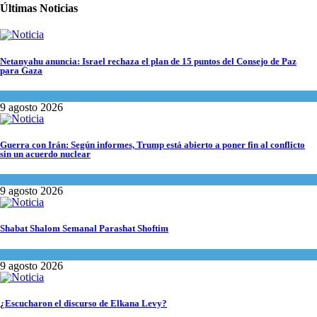
Últimas Noticias
Netanyahu anuncia: Israel rechaza el plan de 15 puntos del Consejo de Paz
para Gaza
Israel y Medio Oriente
,
Tema del día
9 agosto 2026
Guerra con Irán: Según informes, Trump está abierto a poner fin al conflicto
sin un acuerdo nuclear
Tema del día
9 agosto 2026
Shabat Shalom Semanal Parashat Shoftim
Espiritualidad
9 agosto 2026
¿Escucharon el discurso de Elkana Levy?