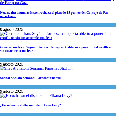
Netanyahu anuncia: Israel rechaza el plan de 15 puntos del Consejo de Paz
para Gaza
Israel y Medio Oriente
,
Tema del día
9 agosto 2026
Guerra con Irán: Según informes, Trump está abierto a poner fin al conflicto
sin un acuerdo nuclear
Tema del día
9 agosto 2026
Shabat Shalom Semanal Parashat Shoftim
Espiritualidad
9 agosto 2026
¿Escucharon el discurso de Elkana Levy?
Opinión
,
Tema del día