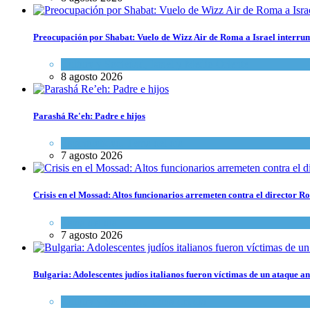
Preocupación por Shabat: Vuelo de Wizz Air de Roma a Israel interrum
Cultura y Sociedad
,
Israel y Medio Oriente
8 agosto 2026
Parashá Re'eh: Padre e hijos
Espiritualidad
,
Tema del día
7 agosto 2026
Crisis en el Mossad: Altos funcionarios arremeten contra el director
Tema del día
7 agosto 2026
Bulgaria: Adolescentes judíos italianos fueron víctimas de un ataque a
Cultura y Sociedad
,
Tema del día