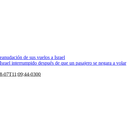
eanudación de sus vuelos a Israel
rael interrumpido después de que un pasajero se negara a volar
8-07T11:09:44-0300