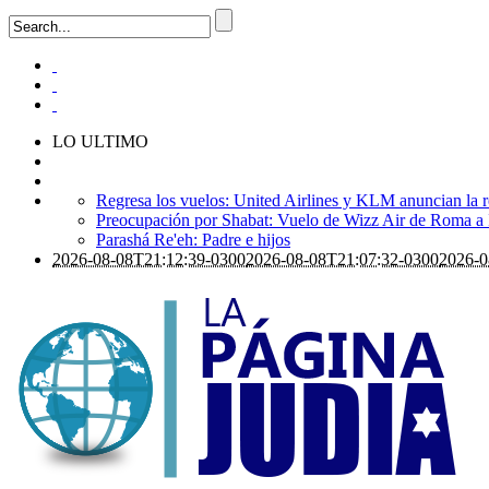
LO ULTIMO
Regresa los vuelos: United Airlines y KLM anuncian la r
Preocupación por Shabat: Vuelo de Wizz Air de Roma a Is
Parashá Re'eh: Padre e hijos
2026-08-08T21:12:39-0300
2026-08-08T21:07:32-0300
2026-0