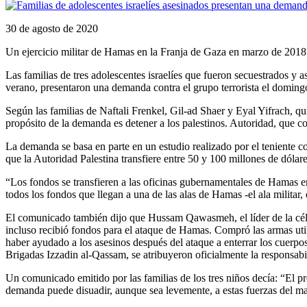
30 de agosto de 2020
Un ejercicio militar de Hamas en la Franja de Gaza en marzo de 2018
Las familias de tres adolescentes israelíes que fueron secuestrados y
verano, presentaron una demanda contra el grupo terrorista el domin
Según las familias de Naftali Frenkel, Gil-ad Shaer y Eyal Yifrach, q
propósito de la demanda es detener a los palestinos. Autoridad, que co
La demanda se basa en parte en un estudio realizado por el teniente c
que la Autoridad Palestina transfiere entre 50 y 100 millones de dóla
“Los fondos se transfieren a las oficinas gubernamentales de Hamas 
todos los fondos que llegan a una de las alas de Hamas -el ala milita
El comunicado también dijo que Hussam Qawasmeh, el líder de la célula t
incluso recibió fondos para el ataque de Hamas. Compró las armas uti
haber ayudado a los asesinos después del ataque a enterrar los cuerpos 
Brigadas Izzadin al-Qassam, se atribuyeron oficialmente la responsabil
Un comunicado emitido por las familias de los tres niños decía: “El pr
demanda puede disuadir, aunque sea levemente, a estas fuerzas del mal,