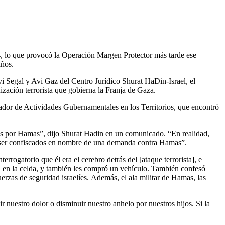
14, lo que provocó la Operación Margen Protector más tarde ese
años.
vi Segal y Avi Gaz del Centro Jurídico Shurat HaDin-Israel, el
ización terrorista que gobierna la Franja de Gaza.
inador de Actividades Gubernamentales en los Territorios, que encontró
os por Hamas”, dijo Shurat Hadin en un comunicado. “En realidad,
den ser confiscados en nombre de una demanda contra Hamas”.
rrogatorio que él era el cerebro detrás del [ataque terrorista], e
ta en la celda, y también les compró un vehículo. También confesó
uerzas de seguridad israelíes. Además, el ala militar de Hamas, las
r nuestro dolor o disminuir nuestro anhelo por nuestros hijos. Si la