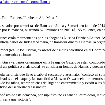
. Foto: Reuters / Ibraheem Abu Mustafa.
 asesinados por terroristas de Hamas en Judea y Samaria en junio de 20
go por la mañana, buscando 520 millones de NIS. ($ 155 millones) en d
uienes están representados por los abogados Nitsana Darshan-Leitner, A
ntrola partes de Judea y Samaria, de transferir dinero a Hamas, la organ
oronel (res.) Alon Eviatar, ex asesor de asuntos palestinos en el Coord
res mensuales a Hamás.
en Gaza ya varios organismos en la Franja de Gaza que están controlad
r, el ala política o el ala social- se consideran fondos de Hamas y pue
errorista que llevó a cabo el secuestro y asesinato, “confesó en su inte
lizadas en el ataque y las transfirió a Marwan Qawasmeh, otro terroris
de los niños, retirar pruebas del lugar de enterramiento y evadir a las f
idad del secuestro y asesinato”.
opósito de esta demanda, por supuesto, no es sanar nuestro dolor, reduci
 sería una victoria”.