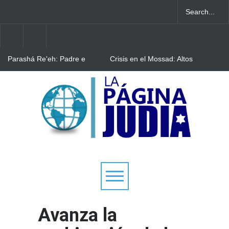
Parashá Re'eh: Padre e
Crisis en el Mossad: Altos
hijos
funcionarios arremeten
contra el director Roman
Gofman por la
Bulgaria: Adolescentes
reorganización de Irán
judíos italianos fueron
víctimas de un ataque
antisemita en medio de una
creciente hostilidad en toda
Europa
Avanza la