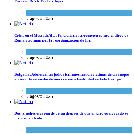
Parashá Re'eh: Padre e hijos
Espiritualidad
,
Tema del día
7 agosto 2026
Crisis en el Mossad: Altos funcionarios arremeten contra el director
Roman Gofman por la reorganización de Irán
Tema del día
7 agosto 2026
Bulgaria: Adolescentes judíos italianos fueron víctimas de un ataque
antisemita en medio de una creciente hostilidad en toda Europa
Cultura y Sociedad
,
Tema del día
7 agosto 2026
Dos israelíes escapan de Jenin después de que un giro equivocado se
tornara violento
Tema del día