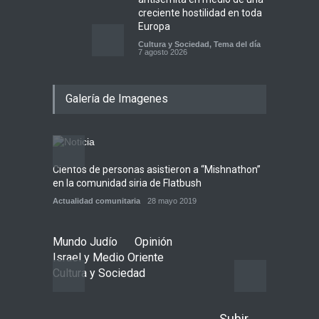
creciente hostilidad en toda
Europa
Cultura y Sociedad
,
Tema del día
7 agosto 2026
Dos israelíes escapan de
Galería de Imagenes
Jenin después de que un
giro equivocado se tornara
violento
Tema del día
7 agosto 2026
Cientos de personas asistieron a “Mishnathon”
Ensayo
Alarma en Israel: Crece el
en la comunidad siria de Flatbush
Admori
temor de que el apoyo
bipartidista estadounidense
Actualidad comunitaria
28 mayo 2019
Actuali
haya sufrido un daño
permanente
Mundo Judío
Opinión
Israel y Medio Oriente
7 agosto 2026
Israel y Medio Oriente
Cultura y Sociedad
Subir