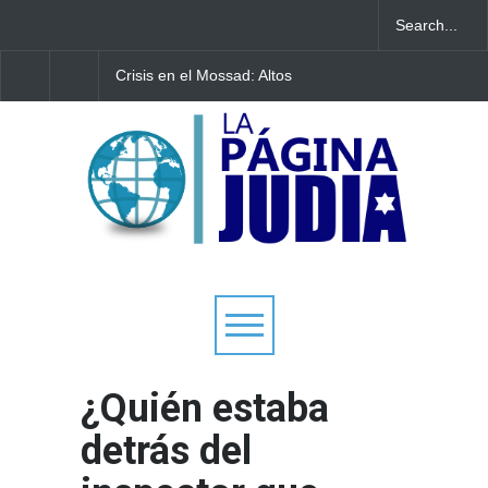
Crisis en el Mossad: Altos
Bulgaria: Adolescentes
funcionarios arremeten
judíos italianos fueron
contra el director Roman
víctimas de un ataque
Gofman por la
antisemita en medio d
reorganización de Irán
creciente hostilidad en
Europa
¿Quién estaba
detrás del