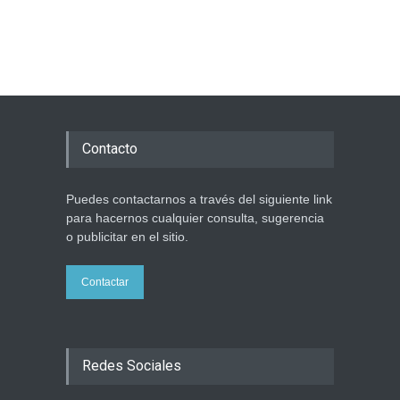
Dos israelíes escapan de
Jenin después de que un
giro equivocado se tornara
violento
Tema del día
7 agosto 2026
Alarma en Israel: Crece el
temor de que el apoyo
Contacto
bipartidista estadounidense
haya sufrido un daño
permanente
Puedes contactarnos a través del siguiente link
Israel y Medio Oriente
para hacernos cualquier consulta, sugerencia
7 agosto 2026
o publicitar en el sitio.
Contactar
Redes Sociales