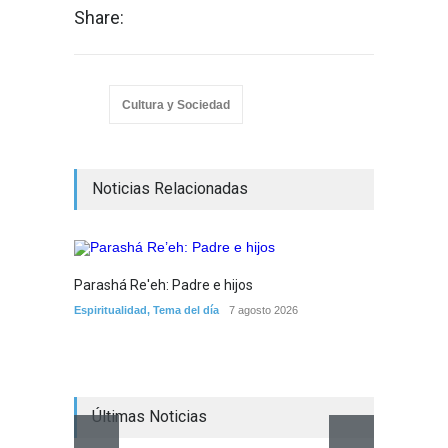
Share:
Cultura y Sociedad
Noticias Relacionadas
Parashá Re'eh: Padre e hijos
Crisis 
Espiritualidad
,
Tema del día
7 agosto 2026
arreme
por la 
Tema del
Últimas Noticias