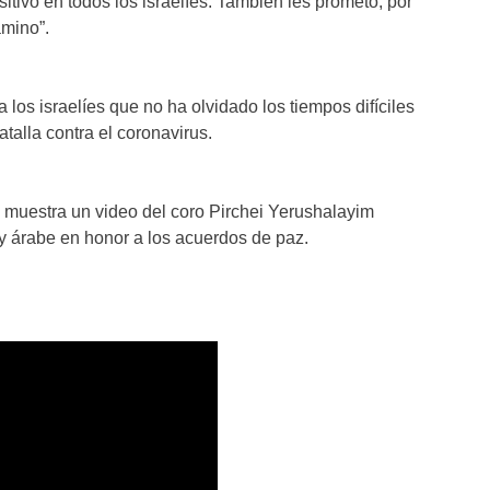
ositivo en todos los israelíes. También les prometo, por
amino”.
os israelíes que no ha olvidado los tiempos difíciles
talla contra el coronavirus.
e muestra un video del coro Pirchei Yerushalayim
y árabe en honor a los acuerdos de paz.