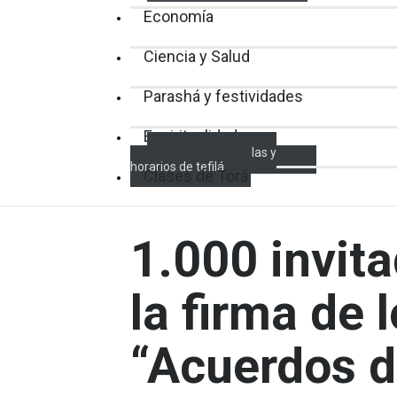
Economía
Ciencia y Salud
Parashá y festividades
Espiritualidad
Encendido de velas y
horarios de tefilá
Clases de Torá
1.000 invita
la firma de 
“Acuerdos 