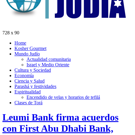
728 x 90
Home
Kosher Gourmet
Mundo Judío
Actualidad comunitaria
Israel y Medio Oriente
Cultura y Sociedad
Economía
Ciencia y Salud
Parashá y festividades
Espiritualidad
Encendido de velas y horarios de tefilá
Clases de Torá
Leumi Bank firma acuerdos
con First Abu Dhabi Bank,