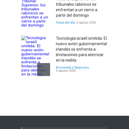
tribunales rabínicos se
enfrentan a un cierre a
partir del domingo
Tema del día
6 agosto 2026
Tecnología israelí omitida: El
nuevo avión gubernamental
irlandés se enfrenta a
limitaciones para aterrizar
en la niebla
Economía y Negocios
6 agosto 2026
5 datos para Shabat
Opinión
,
Tema del día
6 agosto 2026
Los abuelos de Herzl son
enterrados de nuevo en
Jerusalem, cumpliendo así
su último deseo