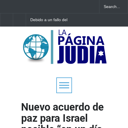
Debido a un fallo del
Tecnología israelí omit
Tribunal Supremo: los
El nuevo avión
tribunales rabínicos se
gubernamental irlandé
enfrentan a un cierre a
enfrenta a limitacione
partir del domingo
aterrizar en la niebla
Nuevo acuerdo de
paz para Israel