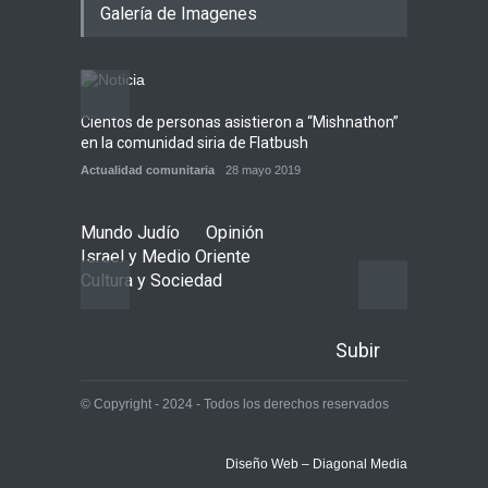
Galería de Imagenes
Opinión
,
Tema del día
6 agosto 2026
Los abuelos de Herzl son
enterrados de nuevo en
Jerusalem, cumpliendo así
Cientos de personas asistieron a “Mishnathon”
Ensayo
su último deseo
en la comunidad siria de Flatbush
Admori
Mundo Judío
5 agosto 2026
Actualidad comunitaria
28 mayo 2019
Actuali
Mundo Judío
Opinión
Israel y Medio Oriente
Cultura y Sociedad
Subir
© Copyright - 2024 - Todos los derechos reservados
Diseño Web – Diagonal Media