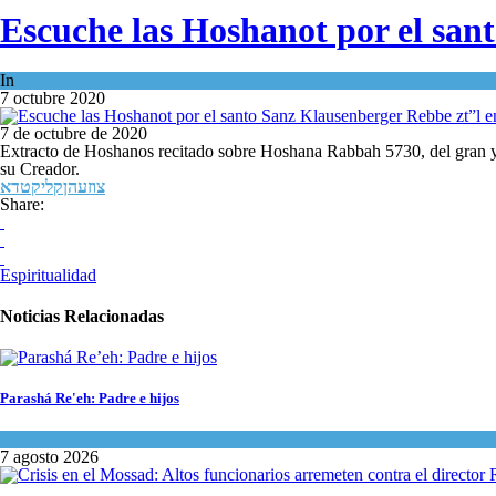
Escuche las Hoshanot por el sa
In
Espiritualidad
7 octubre 2020
7 de octubre de 2020
Extracto de Hoshanos recitado sobre Hoshana Rabbah 5730, del gran y sa
su Creador.
צוזעהןקליקטדא
Share:
Espiritualidad
Noticias Relacionadas
Parashá Re'eh: Padre e hijos
Espiritualidad
,
Tema del día
7 agosto 2026