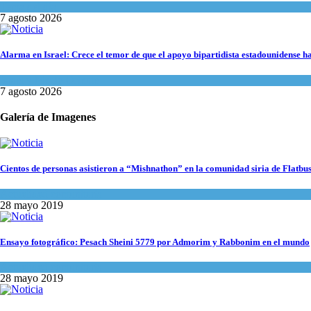
Tema del día
7 agosto 2026
Alarma en Israel: Crece el temor de que el apoyo bipartidista estadounidense 
Israel y Medio Oriente
7 agosto 2026
Galería de Imagenes
Cientos de personas asistieron a “Mishnathon” en la comunidad siria de Flatbu
Actualidad comunitaria
28 mayo 2019
Ensayo fotográfico: Pesach Sheini 5779 por Admorim y Rabbonim en el mundo
Actualidad comunitaria
28 mayo 2019