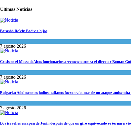
Últimas Noticias
Parashá Re'eh: Padre e hijos
Espiritualidad
,
Tema del día
7 agosto 2026
Crisis en el Mossad: Altos funcionarios arremeten contra el director Roman Go
Tema del día
7 agosto 2026
Bulgaria: Adolescentes judíos italianos fueron víctimas de un ataque antisemita
Cultura y Sociedad
,
Tema del día
7 agosto 2026
Dos israelíes escapan de Jenin después de que un giro equivocado se tornara vio