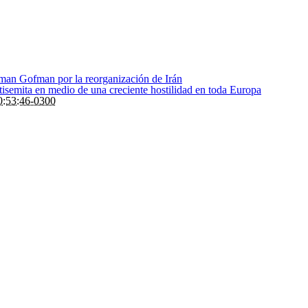
Roman Gofman por la reorganización de Irán
ntisemita en medio de una creciente hostilidad en toda Europa
:53:46-0300