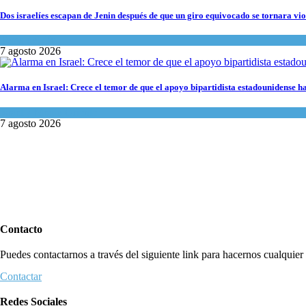
Dos israelíes escapan de Jenin después de que un giro equivocado se tornara vio
Tema del día
7 agosto 2026
Alarma en Israel: Crece el temor de que el apoyo bipartidista estadounidense 
Israel y Medio Oriente
7 agosto 2026
Contacto
Puedes contactarnos a través del siguiente link para hacernos cualquier c
Contactar
Redes Sociales