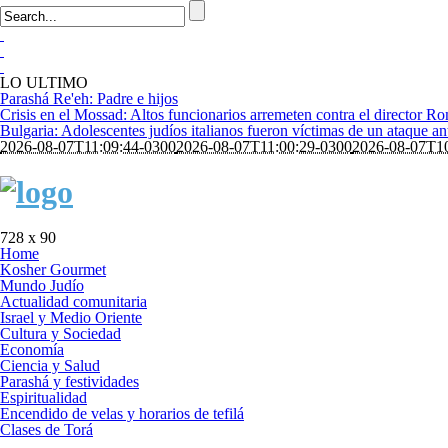
LO ULTIMO
Parashá Re'eh: Padre e hijos
Crisis en el Mossad: Altos funcionarios arremeten contra el director 
Bulgaria: Adolescentes judíos italianos fueron víctimas de un ataque a
2026-08-07T11:09:44-0300
2026-08-07T11:00:29-0300
2026-08-07T10
728 x 90
Home
Kosher Gourmet
Mundo Judío
Actualidad comunitaria
Israel y Medio Oriente
Cultura y Sociedad
Economía
Ciencia y Salud
Parashá y festividades
Espiritualidad
Encendido de velas y horarios de tefilá
Clases de Torá