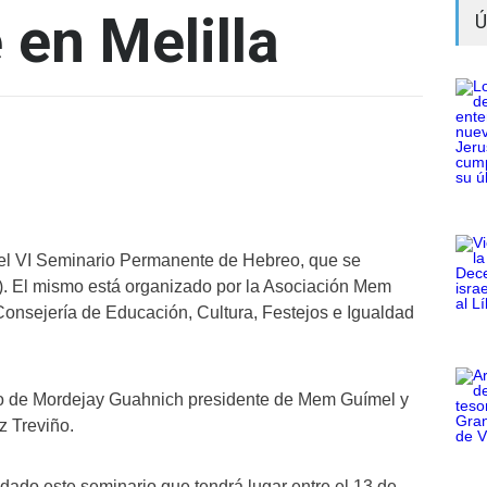
en Melilla
Ú
 el VI Seminario Permanente de Hebreo, que se
a). El mismo está organizado por la Asociación Mem
onsejería de Educación, Cultura, Festejos e Igualdad
go de Mordejay Guahnich presidente de Mem Guímel y
z Treviño.
dado este seminario que tendrá lugar entre el 13 de