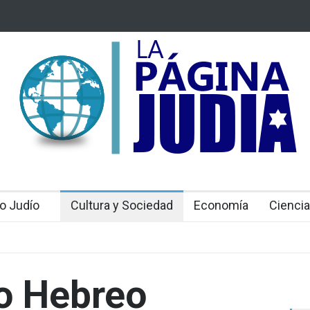
vo en Jerusalem,
Violación de la frontera: Decenas de israelíes cr
inagoga de Vilna
o Judío
Cultura y Sociedad
Economía
Ciencia
o Hebreo