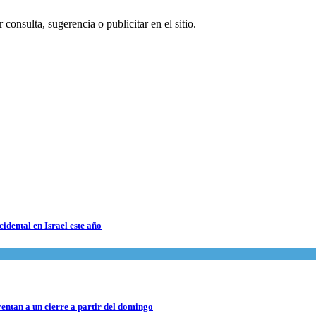
consulta, sugerencia o publicitar en el sitio.
cidental en Israel este año
rentan a un cierre a partir del domingo