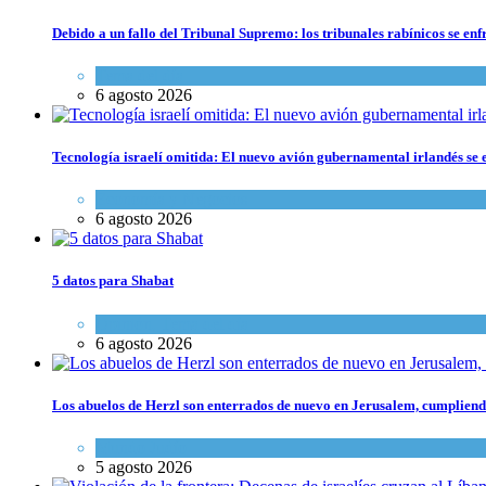
Debido a un fallo del Tribunal Supremo: los tribunales rabínicos se enf
Tema del día
6 agosto 2026
Tecnología israelí omitida: El nuevo avión gubernamental irlandés se e
Economía y Negocios
6 agosto 2026
5 datos para Shabat
Opinión
,
Tema del día
6 agosto 2026
Los abuelos de Herzl son enterrados de nuevo en Jerusalem, cumpliendo
Mundo Judío
5 agosto 2026