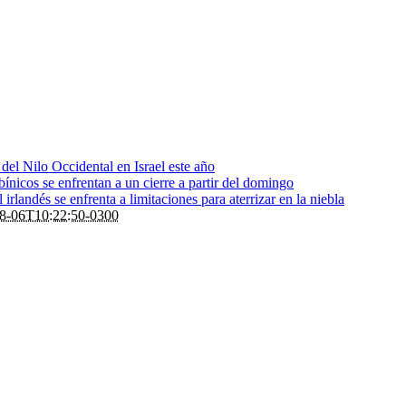
s del Nilo Occidental en Israel este año
bínicos se enfrentan a un cierre a partir del domingo
rlandés se enfrenta a limitaciones para aterrizar en la niebla
8-06T10:22:50-0300