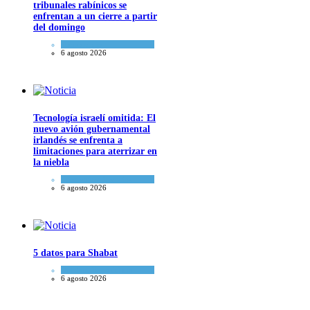
tribunales rabínicos se
enfrentan a un cierre a partir
del domingo
Tema del día
6 agosto 2026
Tecnología israelí omitida: El
nuevo avión gubernamental
irlandés se enfrenta a
limitaciones para aterrizar en
la niebla
Economía y Negocios
6 agosto 2026
5 datos para Shabat
Opinión
,
Tema del día
6 agosto 2026