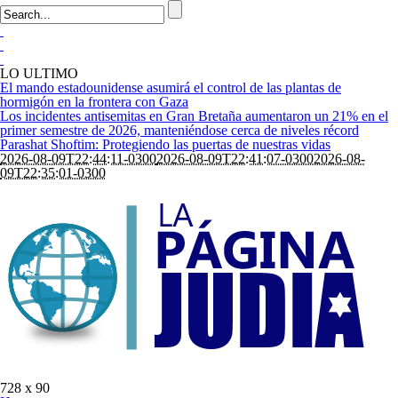
LO ULTIMO
El mando estadounidense asumirá el control de las plantas de
hormigón en la frontera con Gaza
Los incidentes antisemitas en Gran Bretaña aumentaron un 21% en el
primer semestre de 2026, manteniéndose cerca de niveles récord
Parashat Shoftim: Protegiendo las puertas de nuestras vidas
2026-08-09T22:44:11-0300
2026-08-09T22:41:07-0300
2026-08-
09T22:35:01-0300
728 x 90