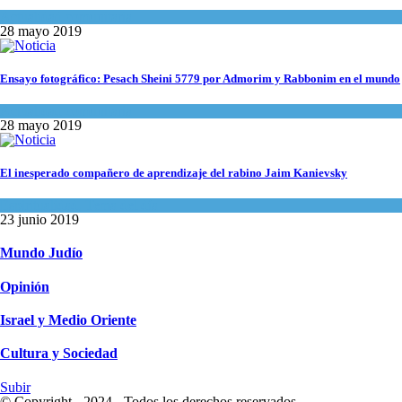
Actualidad comunitaria
28 mayo 2019
Ensayo fotográfico: Pesach Sheini 5779 por Admorim y Rabbonim en el mundo
Actualidad comunitaria
28 mayo 2019
El inesperado compañero de aprendizaje del rabino Jaim Kanievsky
Espiritualidad
,
Tema del día
23 junio 2019
Mundo Judío
Opinión
Israel y Medio Oriente
Cultura y Sociedad
Subir
© Copyright - 2024 - Todos los derechos reservados