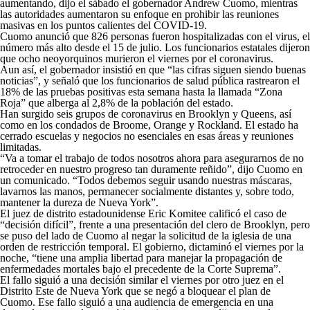
aumentando, dijo el sábado el gobernador Andrew Cuomo, mientras
las autoridades aumentaron su enfoque en prohibir las reuniones
masivas en los puntos calientes del COVID-19.
Cuomo anunció que 826 personas fueron hospitalizadas con el virus, el
número más alto desde el 15 de julio. Los funcionarios estatales dijeron
que ocho neoyorquinos murieron el viernes por el coronavirus.
Aun así, el gobernador insistió en que “las cifras siguen siendo buenas
noticias”, y señaló que los funcionarios de salud pública rastrearon el
18% de las pruebas positivas esta semana hasta la llamada “Zona
Roja” que alberga al 2,8% de la población del estado.
Han surgido seis grupos de coronavirus en Brooklyn y Queens, así
como en los condados de Broome, Orange y Rockland. El estado ha
cerrado escuelas y negocios no esenciales en esas áreas y reuniones
limitadas.
“Va a tomar el trabajo de todos nosotros ahora para asegurarnos de no
retroceder en nuestro progreso tan duramente reñido”, dijo Cuomo en
un comunicado. “Todos debemos seguir usando nuestras máscaras,
lavarnos las manos, permanecer socialmente distantes y, sobre todo,
mantener la dureza de Nueva York”.
El juez de distrito estadounidense Eric Komitee calificó el caso de
“decisión difícil”, frente a una presentación del clero de Brooklyn, pero
se puso del lado de Cuomo al negar la solicitud de la iglesia de una
orden de restricción temporal. El gobierno, dictaminó el viernes por la
noche, “tiene una amplia libertad para manejar la propagación de
enfermedades mortales bajo el precedente de la Corte Suprema”.
El fallo siguió a una decisión similar el viernes por otro juez en el
Distrito Este de Nueva York que se negó a bloquear el plan de
Cuomo. Ese fallo siguió a una audiencia de emergencia en una