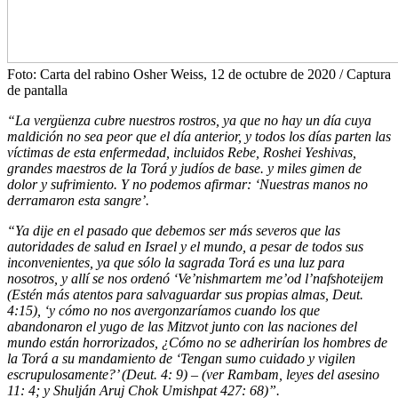
Foto: Carta del rabino Osher Weiss, 12 de octubre de 2020 / Captura
de pantalla
“La vergüenza cubre nuestros rostros, ya que no hay un día cuya
maldición no sea peor que el día anterior, y todos los días parten las
víctimas de esta enfermedad, incluidos Rebe, Roshei Yeshivas,
grandes maestros de la Torá y judíos de base. y miles gimen de
dolor y sufrimiento. Y no podemos afirmar: ‘Nuestras manos no
derramaron esta sangre’.
“Ya dije en el pasado que debemos ser más severos que las
autoridades de salud en Israel y el mundo, a pesar de todos sus
inconvenientes, ya que sólo la sagrada Torá es una luz para
nosotros, y allí se nos ordenó ‘Ve’nishmartem me’od l’nafshoteijem
(Estén más atentos para salvaguardar sus propias almas, Deut.
4:15), ‘y cómo no nos avergonzaríamos cuando los que
abandonaron el yugo de las Mitzvot junto con las naciones del
mundo están horrorizados, ¿Cómo no se adherirían los hombres de
la Torá a su mandamiento de ‘Tengan sumo cuidado y vigilen
escrupulosamente?’ (Deut. 4: 9) – (ver Rambam, leyes del asesino
11: 4; y Shulján Aruj Chok Umishpat 427: 68)”.