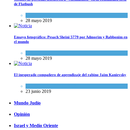
de Flatbush
Actualidad comunitaria
28 mayo 2019
Ensayo fotográfico: Pesach Sheini 5779 por Admorim y Rabbonim en
el mundo
Actualidad comunitaria
28 mayo 2019
El inesperado compañero de aprendizaje del rabino Jaim Kanievsky
Espiritualidad
,
Tema del día
23 junio 2019
Mundo Judío
Opinión
Israel y Medio Oriente