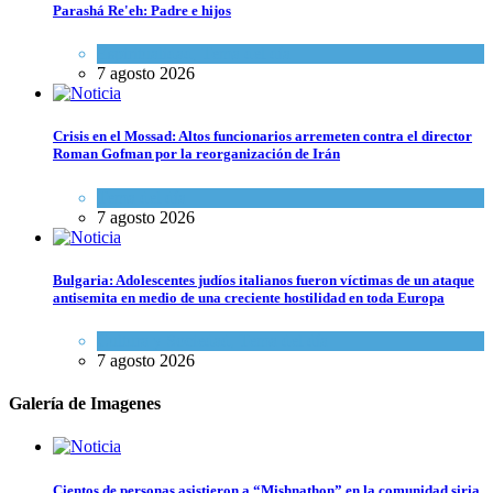
Parashá Re'eh: Padre e hijos
Espiritualidad
,
Tema del día
7 agosto 2026
Crisis en el Mossad: Altos funcionarios arremeten contra el director
Roman Gofman por la reorganización de Irán
Tema del día
7 agosto 2026
Bulgaria: Adolescentes judíos italianos fueron víctimas de un ataque
antisemita en medio de una creciente hostilidad en toda Europa
Cultura y Sociedad
,
Tema del día
7 agosto 2026
Galería de Imagenes
Cientos de personas asistieron a “Mishnathon” en la comunidad siria