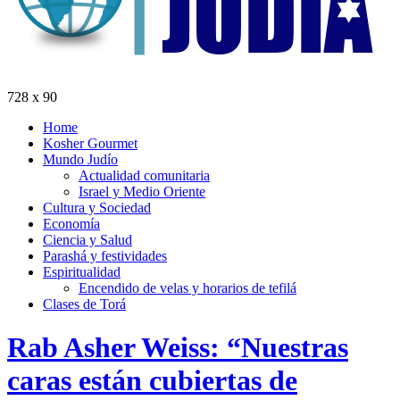
728 x 90
Home
Kosher Gourmet
Mundo Judío
Actualidad comunitaria
Israel y Medio Oriente
Cultura y Sociedad
Economía
Ciencia y Salud
Parashá y festividades
Espiritualidad
Encendido de velas y horarios de tefilá
Clases de Torá
Rab Asher Weiss: “Nuestras
caras están cubiertas de