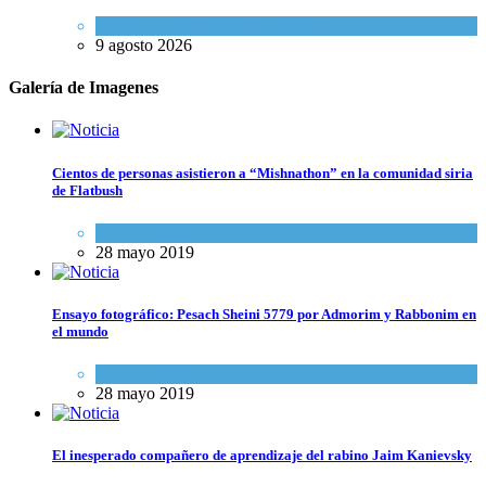
Cultura y Sociedad
,
Tema del día
9 agosto 2026
Galería de Imagenes
Cientos de personas asistieron a “Mishnathon” en la comunidad siria
de Flatbush
Actualidad comunitaria
28 mayo 2019
Ensayo fotográfico: Pesach Sheini 5779 por Admorim y Rabbonim en
el mundo
Actualidad comunitaria
28 mayo 2019
El inesperado compañero de aprendizaje del rabino Jaim Kanievsky