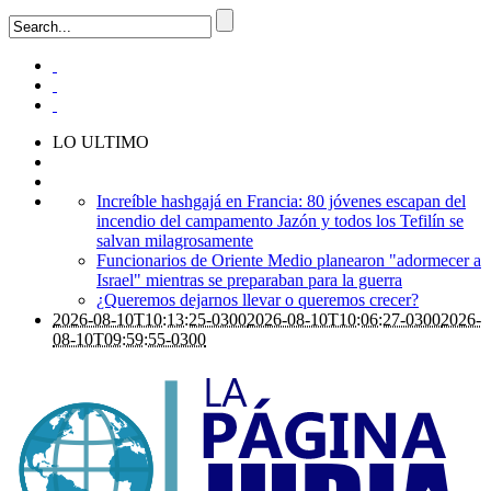
LO ULTIMO
Increíble hashgajá en Francia: 80 jóvenes escapan del
incendio del campamento Jazón y todos los Tefilín se
salvan milagrosamente
Funcionarios de Oriente Medio planearon "adormecer a
Israel" mientras se preparaban para la guerra
¿Queremos dejarnos llevar o queremos crecer?
2026-08-10T10:13:25-0300
2026-08-10T10:06:27-0300
2026-
08-10T09:59:55-0300