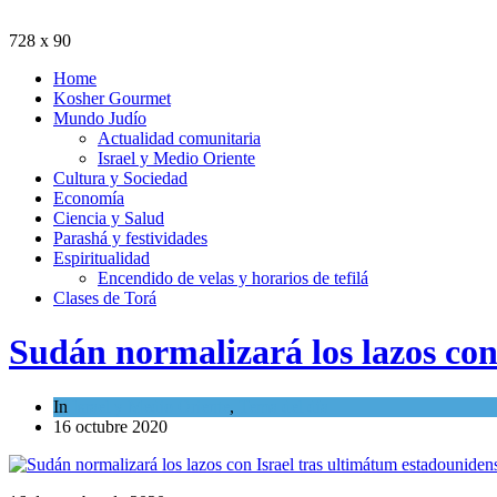
728 x 90
Home
Kosher Gourmet
Mundo Judío
Actualidad comunitaria
Israel y Medio Oriente
Cultura y Sociedad
Economía
Ciencia y Salud
Parashá y festividades
Espiritualidad
Encendido de velas y horarios de tefilá
Clases de Torá
Sudán normalizará los lazos con
In
Israel y Medio Oriente
,
Tema del día
16 octubre 2020