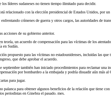
 los líderes sudaneses no tienen tiempo ilimitado para decidir.
á relacionado con la elección presidencial de Estados Unidos, por un l
enfrentando crímenes de guerra y otros cargos, las autoridades de transi
s acciones de su gobierno anterior.
 teoría, un acuerdo de compensación para las víctimas de los atentad
ía en Sudán.
ión propuesto para las víctimas no estadounidenses, incluidas las que t
ngreso, que debe aprobar el acuerdo.
1 de septiembre también han iniciado procedimientos para reclamar una 
ompensación por bombardeo a la embajada y podría disuadir aún más al C
artas para jugar.
mo palanca para obtener algunos beneficios de la relación que tiene con
os periodistas en Ginebra el pasado. mes.