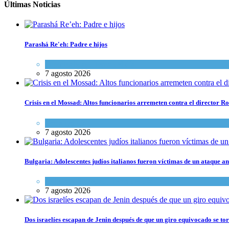
Últimas Noticias
Parashá Re'eh: Padre e hijos
Espiritualidad
,
Tema del día
7 agosto 2026
Crisis en el Mossad: Altos funcionarios arremeten contra el director
Tema del día
7 agosto 2026
Bulgaria: Adolescentes judíos italianos fueron víctimas de un ataque a
Cultura y Sociedad
,
Tema del día
7 agosto 2026
Dos israelíes escapan de Jenin después de que un giro equivocado se to