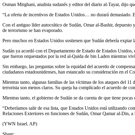
Osman Mirghani, analista sudanés y editor del diario al-Tayar, dijo que
“La oferta de incentivos de Estados Unidos… no durará demasiado. Est
Con el antiguo líder autocrático de Sudán, Omar al-Bashir, depuesto y 
de terrorismo se han evaporado.
Pero muchos en Estados Unidos sostienen que Sudán debería expiar la
Sudán ya acordó con el Departamento de Estado de Estados Unidos, en
que fueron orquestados por la red al-Qaida de bin Laden mientras viv
Sin embargo, las preguntas sobre la equidad del acuerdo de compensac
ciudadanos estadounidenses, han estancado su consideración en el Co
Mientras tanto, algunas familias de las víctimas de los ataques del 1
terrorista son menos claros. Su queja ha complicado el acuerdo de c
Mientras tanto, el gobierno de Sudán se da cuenta de que tiene pocas c
“Deberíamos salir de esa lista, que Estados Unidos está utilizando co
Relaciones Exteriores en funciones de Sudán, Omar Qamar al-Din, a l
(YWN Israel. AP)
Share: