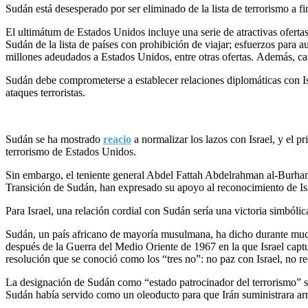
Sudán está desesperado por ser eliminado de la lista de terrorismo a fi
El ultimátum de Estados Unidos incluye una serie de atractivas ofertas
Sudán de la lista de países con prohibición de viajar; esfuerzos para a
millones adeudados a Estados Unidos, entre otras ofertas. Además, cas
Sudán debe comprometerse a establecer relaciones diplomáticas con Is
ataques terroristas.
Sudán se ha mostrado
reacio
a normalizar los lazos con Israel, y el p
terrorismo de Estados Unidos.
Sin embargo, el teniente general Abdel Fattah Abdelrahman al-Burha
Transición de Sudán, han expresado su apoyo al reconocimiento de Is
Para Israel, una relación cordial con Sudán sería una victoria simbólic
Sudán, un país africano de mayoría musulmana, ha dicho durante much
después de la Guerra del Medio Oriente de 1967 en la que Israel captu
resolución que se conoció como los “tres no”: no paz con Israel, no r
La designación de Sudán como “estado patrocinador del terrorismo” s
Sudán había servido como un oleoducto para que Irán suministrara arma