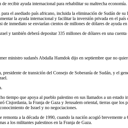
n de recibir ayuda internacional para rehabilitar su maltrecha economía.
 para el asediado país africano, incluida la eliminación de Sudán de su 
umentar la ayuda internacional y facilitar la inversión privada en el paí
i de inmediato se enviarían cientos de millones de dólares de ayuda en
rael y también deberá depositar 335 millones de dólares en una cuenta 
rimer ministro sudanés Abdalla Hamdok dijo en septiembre que no quiere v
n, presidente de transición del Consejo de Soberanía de Sudán, y el 
rael.
a.
o tiempo que apoya al pueblo palestino en sus llamados a un estado in
ró Cisjordania, la Franja de Gaza y Jerusalem oriental, tierras que los 
econocimiento de Israel y no negociaciones.
e remonta a la década de 1990, cuando la nación acogió brevemente a 
s a los militantes palestinos en la Franja de Gaza.