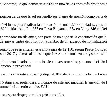
s en Shomron, lo que convierte a 2020 en uno de los años más prolíficos
 Shomron desde que Israel suspendió sus planes de anexión como parte 
á el lunes para finalizar la aprobación de unas 2.500 unidades, y las un
, 629 unidades en Eli, 357 en Geva Binyamin, 354 en Nili y 346 en Beit
s aprobadas un día antes, son parte de un auge de la construcción que
s de anexar partes del Shomron a cambio de un acuerdo de normalizaci
iento que se avanzarán este año a más de 12.150, según Peace Now, el
 de 2017 y el más alto desde que Paz Ahora comenzó a registrar las ci
icado ni condenado los anuncios de nuevos acuerdos, y en una decisión 
derecho internacional.
rincipios de este año, exige dejar el 30% de Shomron, incluidos los más
n Netanyahu, pretendía a principios de este año impulsar la anexión de
 anunció el acuerdo con los EAU.
e se espera despegue en los próximos años.