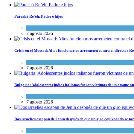
Parashá Re'eh: Padre e hijos
Espiritualidad
,
Tema del día
7 agosto 2026
Crisis en el Mossad: Altos funcionarios arremeten contra el director
Tema del día
7 agosto 2026
Bulgaria: Adolescentes judíos italianos fueron víctimas de un ataque a
Cultura y Sociedad
,
Tema del día
7 agosto 2026
Dos israelíes escapan de Jenin después de que un giro equivocado se to
Tema del día