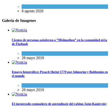
Cultura y Sociedad
,
Israel y Medio Oriente
8 agosto 2026
Galería de Imagenes
Cientos de personas asistieron a “Mishnathon” en la comunidad siria
de Flatbush
Actualidad comunitaria
28 mayo 2019
Ensayo fotográfico: Pesach Sheini 5779 por Admorim y Rabbonim en
el mundo
Actualidad comunitaria
28 mayo 2019
El inesperado compañero de aprendizaje del rabino Jaim Kanievsky