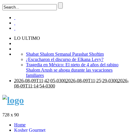
LO ULTIMO
Shabat Shalom Semanal Parashat Shoftim
¿Escucharon el discurso de Elkana Levy?
Tragedia en México: El nieto de 4 años del rabino
Shalom Arush se ahoga durante las vacaciones
familiares
2026-08-09T11:42:05-0300
2026-08-09T11:25:29-0300
2026-
08-09T11:14:54-0300
728 x 90
Home
Kosher Gourmet