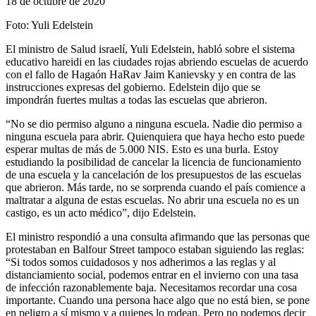
18 de octubre de 2020
Foto: Yuli Edelstein
El ministro de Salud israelí, Yuli Edelstein, habló sobre el sistema
educativo hareidi en las ciudades rojas abriendo escuelas de acuerdo
con el fallo de Hagaón HaRav Jaim Kanievsky y en contra de las
instrucciones expresas del gobierno. Edelstein dijo que se
impondrán fuertes multas a todas las escuelas que abrieron.
“No se dio permiso alguno a ninguna escuela. Nadie dio permiso a
ninguna escuela para abrir. Quienquiera que haya hecho esto puede
esperar multas de más de 5.000 NIS. Esto es una burla. Estoy
estudiando la posibilidad de cancelar la licencia de funcionamiento
de una escuela y la cancelación de los presupuestos de las escuelas
que abrieron. Más tarde, no se sorprenda cuando el país comience a
maltratar a alguna de estas escuelas. No abrir una escuela no es un
castigo, es un acto médico”, dijo Edelstein.
El ministro respondió a una consulta afirmando que las personas que
protestaban en Balfour Street tampoco estaban siguiendo las reglas:
“Si todos somos cuidadosos y nos adherimos a las reglas y al
distanciamiento social, podemos entrar en el invierno con una tasa
de infección razonablemente baja. Necesitamos recordar una cosa
importante. Cuando una persona hace algo que no está bien, se pone
en peligro a sí mismo y a quienes lo rodean. Pero no podemos decir