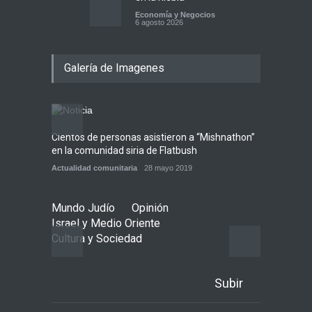
Economía y Negocios
6 agosto 2026
5 datos para Shabat
Galería de Imagenes
Opinión
,
Tema del día
6 agosto 2026
Los abuelos de Herzl son
enterrados de nuevo en
Jerusalem, cumpliendo así
Cientos de personas asistieron a “Mishnathon”
Ensayo
su último deseo
en la comunidad siria de Flatbush
Admori
Mundo Judío
5 agosto 2026
Actualidad comunitaria
28 mayo 2019
Actuali
Mundo Judío
Opinión
Israel y Medio Oriente
Cultura y Sociedad
Subir