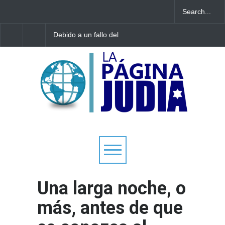
Debido a un fallo del
Tecnología israelí omit
Tribunal Supremo: los
El nuevo avión
tribunales rabínicos se
gubernamental irlandé
enfrentan a un cierre a
enfrenta a limitacione
partir del domingo
aterrizar en la niebla
Una larga noche, o
más, antes de que