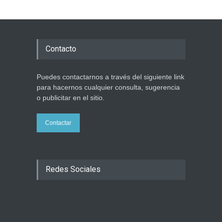
Los abuelos de Herzl son
enterrados de nuevo en
Jerusalem, cumpliendo así
su último deseo
Contacto
Mundo Judío
5 agosto 2026
Puedes contactarnos a través del siguiente link
para hacernos cualquier consulta, sugerencia
o publicitar en el sitio.
Contactar
Redes Sociales