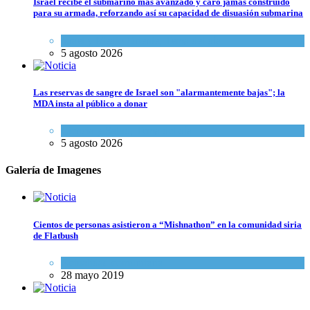
Israel recibe el submarino más avanzado y caro jamás construido
para su armada, reforzando así su capacidad de disuasión submarina
Israel y Medio Oriente
,
Tema del día
5 agosto 2026
Las reservas de sangre de Israel son "alarmantemente bajas"; la
MDA insta al público a donar
Ciencia y Salud
,
Tema del día
5 agosto 2026
Galería de Imagenes
Cientos de personas asistieron a “Mishnathon” en la comunidad siria
de Flatbush
Actualidad comunitaria
28 mayo 2019