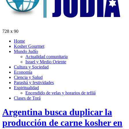
728 x 90
Home
Kosher Gourmet
Mundo Judío
Actualidad comunitaria
Israel y Medio Oriente
Cultura y Sociedad
Economía
Ciencia y Salud
Parashá y festividades
Espiritualidad
Encendido de velas y horarios de tefilá
Clases de Torá
Argentina busca duplicar la
producción de carne kosher en