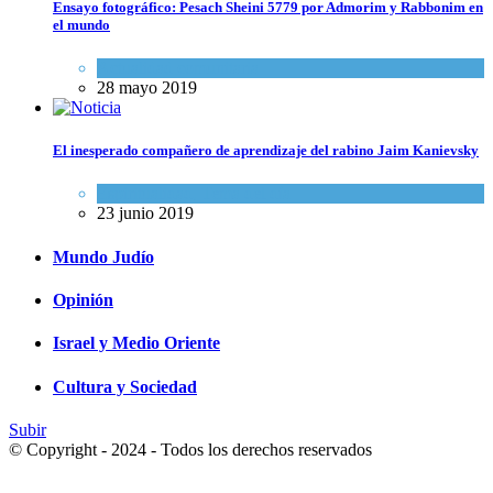
Ensayo fotográfico: Pesach Sheini 5779 por Admorim y Rabbonim en
el mundo
Actualidad comunitaria
28 mayo 2019
El inesperado compañero de aprendizaje del rabino Jaim Kanievsky
Espiritualidad
,
Tema del día
23 junio 2019
Mundo Judío
Opinión
Israel y Medio Oriente
Cultura y Sociedad
Subir
© Copyright - 2024 - Todos los derechos reservados