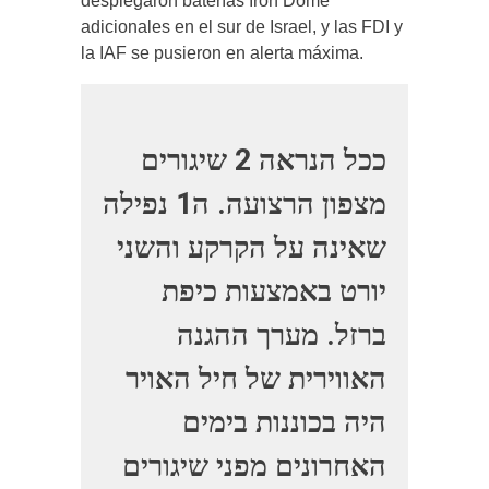
desplegaron baterías Iron Dome
adicionales en el sur de Israel, y las FDI y
la IAF se pusieron en alerta máxima.
ככל הנראה 2 שיגורים
מצפון הרצועה. ה1 נפילה
שאינה על הקרקע והשני
יורט באמצעות כיפת
ברזל. מערך ההגנה
האווירית של חיל האויר
היה בכוננות בימים
האחרונים מפני שיגורים